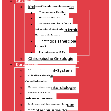
Onkologie
Krebs-Strahlentherapie
Gamma Knife
Cyber Knife
Cyber ​​Knife Türkei
Istanbul Antalya Izmir
Bursa Adana
Einzeldosistherapie
(Liac)
Truebeam STx
Chirurgische Onkologie
Kardiologie
Herz-Kreislauf-System
Pädiatrische
Kardiologie
Erwachsenenkardiologie
Diagnose &
Behandlungen
Interventionsmethoden
Roboterchirurgie Da