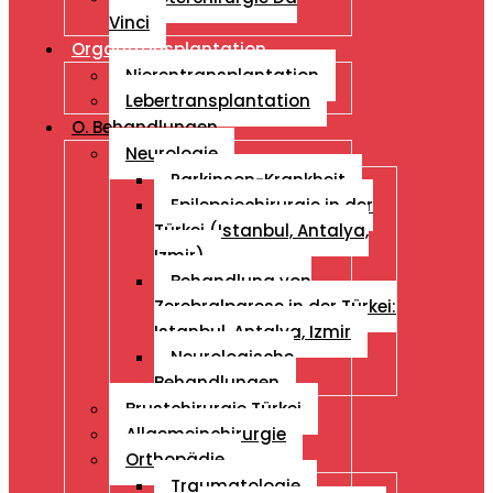
Vinci
Organtransplantation
Nierentransplantation
Lebertransplantation
O. Behandlungen
Neurologie
Parkinson-Krankheit
Epilepsiechirurgie in der
Türkei (Istanbul, Antalya,
Izmir)
Behandlung von
Zerebralparese in der Türkei:
Istanbul, Antalya, Izmir
Neurologische
Behandlungen
Brustchirurgie Türkei
Allgemeinchirurgie
Orthopädie
Traumatologie