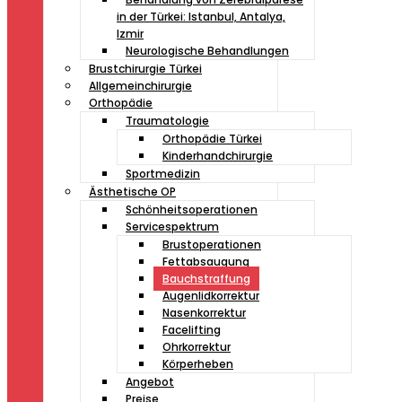
in der Türkei: Istanbul, Antalya,
Izmir
Neurologische Behandlungen
Brustchirurgie Türkei
Allgemeinchirurgie
Orthopädie
Traumatologie
Orthopädie Türkei
Kinderhandchirurgie
Sportmedizin
Ästhetische OP
Schönheitsoperationen
Servicespektrum
Brustoperationen
Fettabsaugung
Bauchstraffung
Augenlidkorrektur
Nasenkorrektur
Facelifting
Ohrkorrektur
Körperheben
Angebot
Preise