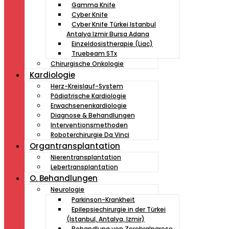
Gamma Knife
Cyber Knife
Cyber ​​Knife Türkei Istanbul
Antalya Izmir Bursa Adana
Einzeldosistherapie (Liac)
Truebeam STx
Chirurgische Onkologie
Kardiologie
Herz-Kreislauf-System
Pädiatrische Kardiologie
Erwachsenenkardiologie
Diagnose & Behandlungen
Interventionsmethoden
Roboterchirurgie Da Vinci
Organtransplantation
Nierentransplantation
Lebertransplantation
O. Behandlungen
Neurologie
Parkinson-Krankheit
Epilepsiechirurgie in der Türkei
(Istanbul, Antalya, Izmir)
Behandlung von Zerebralparese