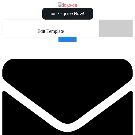
Enquire Now!
Edit Template
Envelope