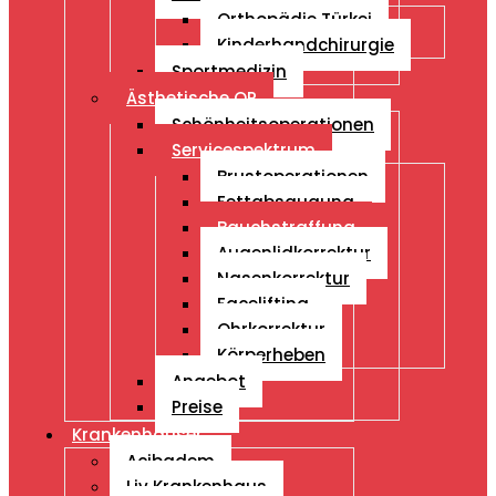
Orthopädie Türkei
Kinderhandchirurgie
Sportmedizin
Ästhetische OP
Schönheitsoperationen
Servicespektrum
Brustoperationen
Fettabsaugung
Bauchstraffung
Augenlidkorrektur
Nasenkorrektur
Facelifting
Ohrkorrektur
Körperheben
Angebot
Preise
Krankenhäuser
Acibadem
Liv Krankenhaus