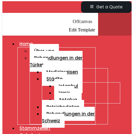
Get a Quote
Offcanvas
Edit Template
Home
Über uns
Behandlungen in der
Türkei
Medizinreisen
Städte
Istanbul
Izmir
Antalya
Betriebsdaten
Behandlungen in der
Schweiz
Stammzellen