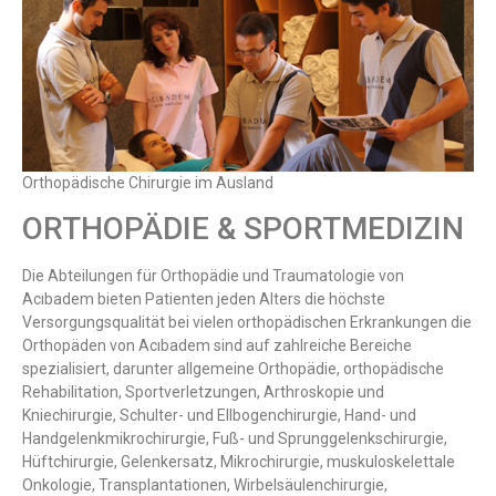
Orthopädische Chirurgie im Ausland
ORTHOPÄDIE & SPORTMEDIZIN
Die Abteilungen für Orthopädie und Traumatologie von
Acıbadem bieten Patienten jeden Alters die höchste
Versorgungsqualität bei vielen orthopädischen Erkrankungen die
Orthopäden von Acıbadem sind auf zahlreiche Bereiche
spezialisiert, darunter allgemeine Orthopädie, orthopädische
Rehabilitation, Sportverletzungen, Arthroskopie und
Best Medical Treatments in the
Kniechirurgie, Schulter- und Ellbogenchirurgie, Hand- und
Best private turkish
Handgelenkmikrochirurgie, Fuß- und Sprunggelenkschirurgie,
Hüftchirurgie, Gelenkersatz, Mikrochirurgie, muskuloskelettale
Onkologie, Transplantationen, Wirbelsäulenchirurgie,