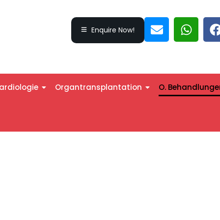
Enquire Now!
ardiologie
Organtransplantation
O. Behandlunge