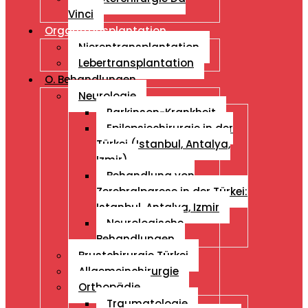
Vinci
Organtransplantation
Nierentransplantation
Lebertransplantation
O. Behandlungen
Neurologie
Parkinson-Krankheit
Epilepsiechirurgie in der
Türkei (Istanbul, Antalya,
Izmir)
Behandlung von
Zerebralparese in der Türkei:
Istanbul, Antalya, Izmir
Neurologische
Behandlungen
Brustchirurgie Türkei
Allgemeinchirurgie
Orthopädie
Traumatologie