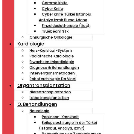
Gamma Knife
Cyber Knife
Cyber ​​Knife Türkei Istanbul
Antalya Izmir Bursa Adana
Einzeldosistherapie (Liac)
Truebeam STx
Chirurgische Onkologie
Kardiologie
Herz-Kreislauf-System
Pädiatrische Kardiologie
Erwachsenenkardiologie
Diagnose & Behandlungen
Interventionsmethoden
Roboterchirurgie Da Vinci
Organtransplantation
Nierentransplantation
Lebertransplantation
O. Behandlungen
Neurologie
Parkinson-Krankheit
Epilepsiechirurgie in der Türkei
(Istanbul, Antalya, Izmir)
Behandlung von Zerebralparese