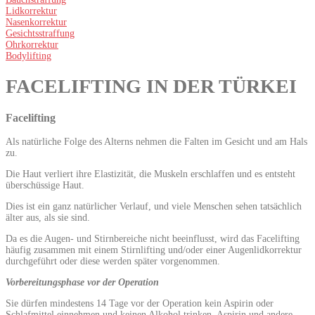
Lidkorrektur
Nasenkorrektur
Gesichtsstraffung
Ohrkorrektur
Bodylifting
FACELIFTING IN DER TÜRKEI
Facelifting
Als natürliche Folge des Alterns nehmen die Falten im Gesicht und am Hals
zu.
Die Haut verliert ihre Elastizität, die Muskeln erschlaffen und es entsteht
überschüssige Haut.
Dies ist ein ganz natürlicher Verlauf, und viele Menschen sehen tatsächlich
älter aus, als sie sind.
Da es die Augen- und Stirnbereiche nicht beeinflusst, wird das Facelifting
häufig zusammen mit einem Stirnlifting und/oder einer Augenlidkorrektur
durchgeführt oder diese werden später vorgenommen.
Vorbereitungsphase vor der Operation
Sie dürfen mindestens 14 Tage vor der Operation kein Aspirin oder
Schlafmittel einnehmen und keinen Alkohol trinken. Aspirin und andere