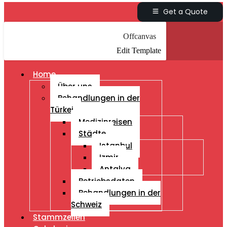
Get a Quote
Offcanvas
Edit Template
Home
Über uns
Behandlungen in der
Türkei
Medizinreisen
Städte
Istanbul
Izmir
Antalya
Betriebsdaten
Behandlungen in der
Schweiz
Stammzellen