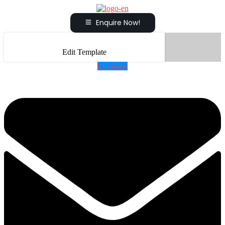
Enquire Now!
Edit Template
Envelope