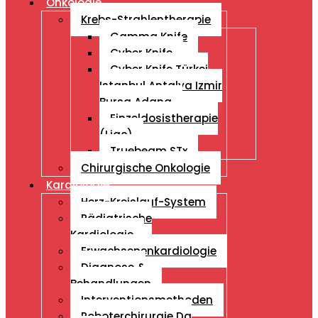
Onkologie
Krebs-Strahlentherapie
Gamma Knife
Cyber Knife
Cyber ​​Knife Türkei
Istanbul Antalya Izmir
Bursa Adana
Einzeldosistherapie
(Liac)
Truebeam STx
Chirurgische Onkologie
Kardiologie
Herz-Kreislauf-System
Pädiatrische
Kardiologie
Erwachsenenkardiologie
Diagnose &
Behandlungen
Interventionsmethoden
Roboterchirurgie Da