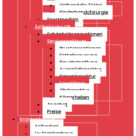
Orthopädie Türkei
Kinderhandchirurgie
Sportmedizin
Ästhetische OP
Schönheitsoperationen
Servicespektrum
Brustoperationen
Fettabsaugung
Bauchstraffung
Augenlidkorrektur
Nasenkorrektur
Facelifting
Ohrkorrektur
Körperheben
Angebot
Preise
Krankenhäuser
Acibadem
Liv Krankenhaus