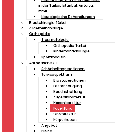
in der Türkei: Istanbul, Antalya,
Izmir
Neurologische Behandlungen
Brustchirurgie Türkei
Allgemeinchirurgie
Orthopädie
Traumatologie
Orthopädie Türkei
Kinderhandchirurgie
Sportmedizin
Ästhetische OP
Schönheitsoperationen
Servicespektrum
Brustoperationen
Fettabsaugung
Bauchstraffung
Augenlidkorrektur
Nasenkorrektur
Facelifting
Ohrkorrektur
Körperheben
Angebot
Preise