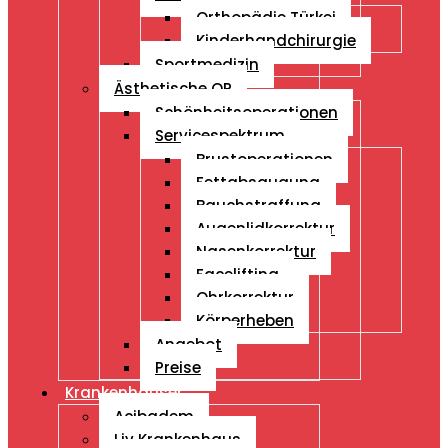
Orthopädie Türkei
Kinderhandchirurgie
Sportmedizin
Ästhetische OP
Schönheitsoperationen
Servicespektrum
Brustoperationen
Fettabsaugung
Bauchstraffung
Augenlidkorrektur
Nasenkorrektur
Facelifting
Ohrkorrektur
Körperheben
Angebot
Preise
Krankenhäuser
Acibadem
Liv Krankenhaus