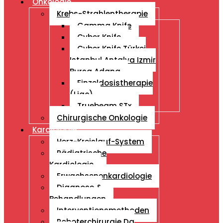
Onkologie
Krebs-Strahlentherapie
Gamma Knife
Cyber Knife
Cyber ​​Knife Türkei
Istanbul Antalya Izmir
Bursa Adana
Einzeldosistherapie
(Liac)
Truebeam STx
Chirurgische Onkologie
Kardiologie
Herz-Kreislauf-System
Pädiatrische
Kardiologie
Erwachsenenkardiologie
Diagnose &
Behandlungen
Interventionsmethoden
Roboterchirurgie Da