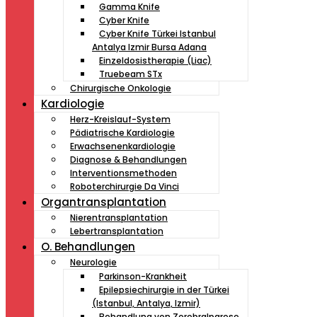
Gamma Knife
Cyber Knife
Cyber ​​Knife Türkei Istanbul
Antalya Izmir Bursa Adana
Einzeldosistherapie (Liac)
Truebeam STx
Chirurgische Onkologie
Kardiologie
Herz-Kreislauf-System
Pädiatrische Kardiologie
Erwachsenenkardiologie
Diagnose & Behandlungen
Interventionsmethoden
Roboterchirurgie Da Vinci
Organtransplantation
Nierentransplantation
Lebertransplantation
O. Behandlungen
Neurologie
Parkinson-Krankheit
Epilepsiechirurgie in der Türkei
(Istanbul, Antalya, Izmir)
Behandlung von Zerebralparese