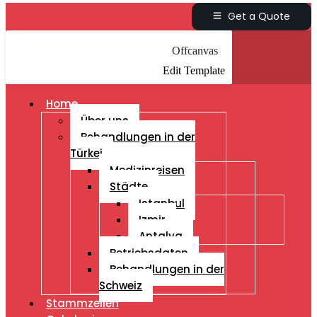
Get a Quote
Offcanvas
Edit Template
Home
Über uns
Behandlungen in der
Türkei
Medizinreisen
Städte
Istanbul
Izmir
Antalya
Betriebsdaten
Behandlungen in der
Schweiz
Stammzellen