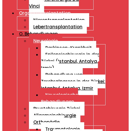
Vinci
Organtransplantation
Nierentransplantation
Lebertransplantation
O. Behandlungen
Neurologie
Parkinson-Krankheit
Epilepsiechirurgie in der
Türkei (Istanbul, Antalya,
Izmir)
Behandlung von
Zerebralparese in der Türkei:
Istanbul, Antalya, Izmir
Neurologische
Behandlungen
Brustchirurgie Türkei
Allgemeinchirurgie
Orthopädie
Traumatologie