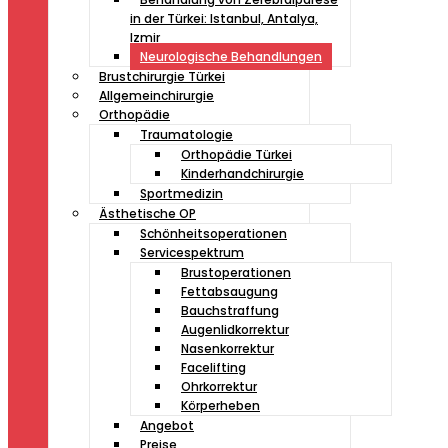
in der Türkei: Istanbul, Antalya,
Izmir
Neurologische Behandlungen
Brustchirurgie Türkei
Allgemeinchirurgie
Orthopädie
Traumatologie
Orthopädie Türkei
Kinderhandchirurgie
Sportmedizin
Ästhetische OP
Schönheitsoperationen
Servicespektrum
Brustoperationen
Fettabsaugung
Bauchstraffung
Augenlidkorrektur
Nasenkorrektur
Facelifting
Ohrkorrektur
Körperheben
Angebot
Preise