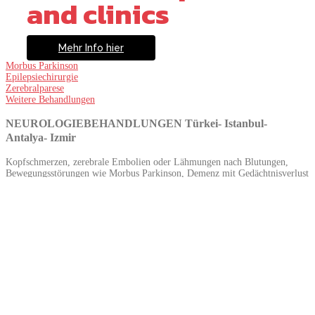
and clinics
Mehr Info hier
Morbus Parkinson
Epilepsiechirurgie
Zerebralparese
Weitere Behandlungen
NEUROLOGIEBEHANDLUNGEN Türkei- Istanbul-
Antalya- Izmir
Kopfschmerzen, zerebrale Embolien oder Lähmungen nach Blutungen,
Bewegungsstörungen wie Morbus Parkinson, Demenz mit Gedächtnisverlust
und Erkrankungen wie Alzheimer, Epilepsie und andere Ohnmachtsanfälle,
Schwindel sowie Polyneuropathie, die hauptsächlich durch Diabetes
entsteht, sind die Themen, die in der neurologischen Klinik behandelt
werden.
In unserer Klinik wird eine integrierte Thrombolyse-Behandlung bei
Notfallpatienten angewendet, die mit Embolie innerhalb der ersten drei
Stunden eintreffen, vom Rettungsdienst bis zum Personal der
Intensivstation. Die 24-Stunden-Unterstützung durch das Radiologie- und
Neurochirurgie-Team sowie das erfahrene Personal der Intensivstation
unseres Krankenhauses ermöglicht die Durchführung dieser
Behandlungsmethode, da wir über die erforderliche Organisation verfügen.