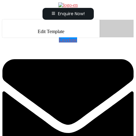
Enquire Now!
Edit Template
Envelope