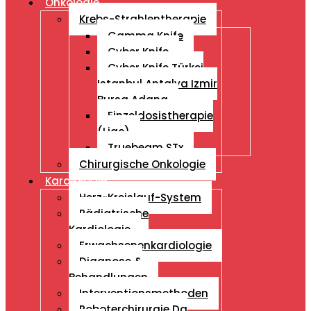
Onkologie
Krebs-Strahlentherapie
Gamma Knife
Cyber Knife
Cyber ​​Knife Türkei
Istanbul Antalya Izmir
Bursa Adana
Einzeldosistherapie
(Liac)
Truebeam STx
Chirurgische Onkologie
Kardiologie
Herz-Kreislauf-System
Pädiatrische
Kardiologie
Erwachsenenkardiologie
Diagnose &
Behandlungen
Interventionsmethoden
Roboterchirurgie Da