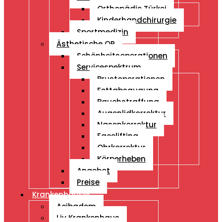
Orthopädie Türkei
Kinderhandchirurgie
Sportmedizin
Ästhetische OP
Schönheitsoperationen
Servicespektrum
Brustoperationen
Fettabsaugung
Bauchstraffung
Augenlidkorrektur
Nasenkorrektur
Facelifting
Ohrkorrektur
Körperheben
Angebot
Preise
Krankenhäuser
Acibadem
Liv Krankenhaus