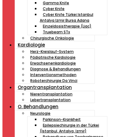
Gamma Knife
Cyber Knife
Cyber ​​Knife Türkei Istanbul
Antalya Izmir Bursa Adana
Einzeldosistherapie (Liac)
Truebeam STx
Chirurgische Onkologie
Kardiologie
Herz-Kreislauf-System
Pädiatrische Kardiologie
Erwachsenenkardiologie
Diagnose & Behandlungen
Interventionsmethoden
Roboterchirurgie Da Vinci
Organtransplantation
Nierentransplantation
Lebertransplantation
O. Behandlungen
Neurologie
Parkinson-Krankheit
Epilepsiechirurgie in der Türkei
(Istanbul, Antalya, Izmir)
Behandlung von Zerebralparese