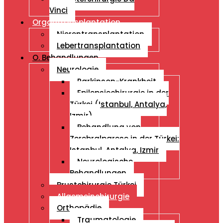
Vinci
Organtransplantation
Nierentransplantation
Lebertransplantation
O. Behandlungen
Neurologie
Parkinson-Krankheit
Epilepsiechirurgie in der
Türkei (Istanbul, Antalya,
Izmir)
Behandlung von
Zerebralparese in der Türkei:
Istanbul, Antalya, Izmir
Neurologische
Behandlungen
Brustchirurgie Türkei
Allgemeinchirurgie
Orthopädie
Traumatologie