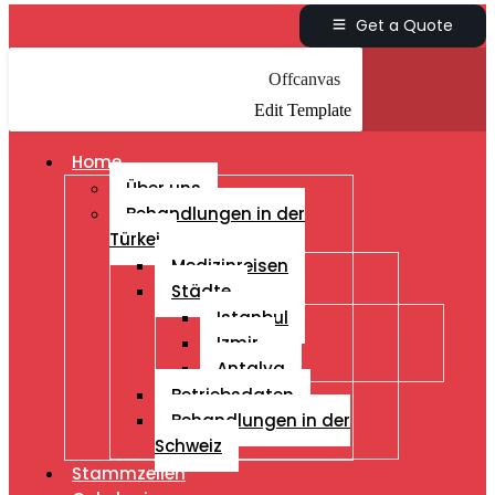
Get a Quote
Offcanvas
Edit Template
Home
Über uns
Behandlungen in der
Türkei
Medizinreisen
Städte
Istanbul
Izmir
Antalya
Betriebsdaten
Behandlungen in der
Schweiz
Stammzellen