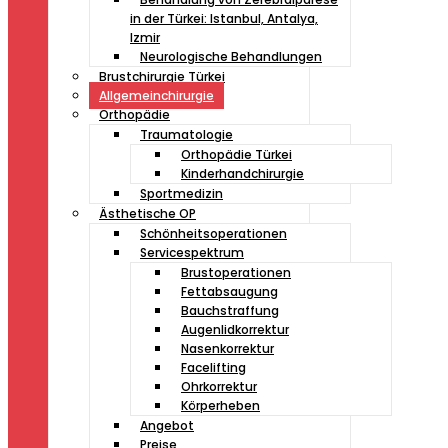
in der Türkei: Istanbul, Antalya,
Izmir
Neurologische Behandlungen
Brustchirurgie Türkei
Allgemeinchirurgie
Orthopädie
Traumatologie
Orthopädie Türkei
Kinderhandchirurgie
Sportmedizin
Ästhetische OP
Schönheitsoperationen
Servicespektrum
Brustoperationen
Fettabsaugung
Bauchstraffung
Augenlidkorrektur
Nasenkorrektur
Facelifting
Ohrkorrektur
Körperheben
Angebot
Preise