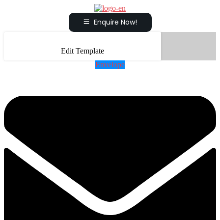
Enquire Now!
Edit Template
Envelope