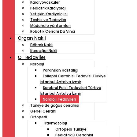
Kardiyovasküler
Pediatrik Kardiyoloji
Yetişkin Kardiyolojisi
Teşhis ve Tedaviler
Müdahale yöntemleri
Robotik Cerrahi Da Vinci
Organ Nakli
Böbrek Nakli
Karaciğer Nakli
O. Tedaviler
Nöroloji
Parkinson Hastalığı
Epilepsi Cerrahisi Tedavisi Türkiye
İstanbul Antalya İzmir
Serebral Palsi Tedavileri Türkiye
İstanbul Antalya İzmir
Nöroloji Tedavileri
Türkiye’de göğüs cerrahisi
Genel Cerrahi
Ortopedi
Travmatoloji
Ortopedi Türkiye
Pediatrik El Cerrahisi