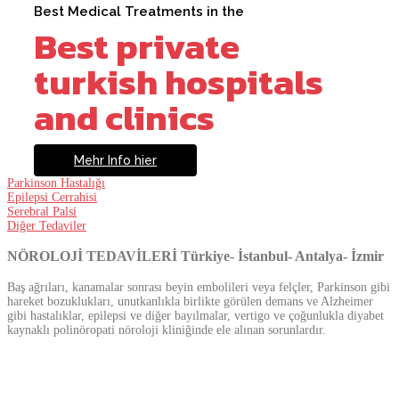
Best Medical Treatments in the
Best private
turkish hospitals
and clinics
Mehr Info hier
Parkinson Hastalığı
Epilepsi Cerrahisi
Serebral Palsi
Diğer Tedaviler
NÖROLOJİ TEDAVİLERİ Türkiye- İstanbul- Antalya- İzmir
Baş ağrıları, kanamalar sonrası beyin embolileri veya felçler, Parkinson gibi
hareket bozuklukları, unutkanlıkla birlikte görülen demans ve Alzheimer
gibi hastalıklar, epilepsi ve diğer bayılmalar, vertigo ve çoğunlukla diyabet
kaynaklı polinöropati nöroloji kliniğinde ele alınan sorunlardır.
Kliniğimizde, acil servise emboli ile başvuran hastalara, ambulans
personelinden yoğun bakım ekibine kadar entegre tromboliz tedavisi
uygulanmaktadır. Hastanemizde radyoloji ve beyin cerrahisi ekibinin 24 saat