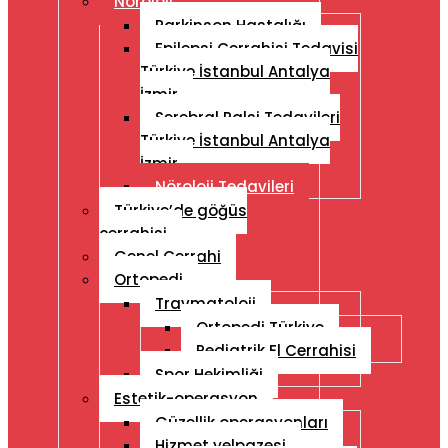
Nöroloji
Parkinson Hastalığı
Epilepsi Cerrahisi Tedavisi
Türkiye İstanbul Antalya
İzmir
Serebral Palsi Tedavileri
Türkiye İstanbul Antalya
İzmir
Nöroloji Tedavileri
Türkiye’de göğüs
cerrahisi
Genel Cerrahi
Ortopedi
Travmatoloji
Ortopedi Türkiye
Pediatrik El Cerrahisi
Spor Hekimliği
Estetik-operasyon
Güzellik operasyonları
Hizmet yelpazesi