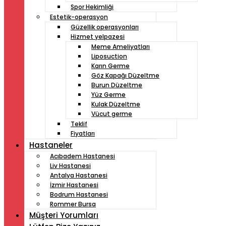
Spor Hekimliği
Estetik-operasyon
Güzellik operasyonları
Hizmet yelpazesi
Meme Ameliyatları
Liposuction
Karın Germe
Göz Kapağı Düzeltme
Burun Düzeltme
Yüz Germe
Kulak Düzeltme
Vücut germe
Teklif
Fiyatları
Hastaneler
Acıbadem Hastanesi
Liv Hastanesi
Antalya Hastanesi
İzmir Hastanesi
Bodrum Hastanesi
Rommer Bursa
Müşteri Yorumları