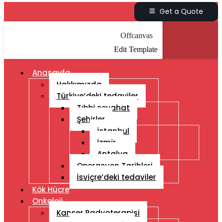
Get a Quote
Offcanvas
Edit Template
Anasayfa
Hakkımızda
Türkiye’deki tedaviler
Tıbbi seyahat
Şehirler
İstanbul
İzmir
Antalya
Operasyon Tarihleri
İsviçre’deki tedaviler
Kök Hücre
Onkoloji
Kanser Radyoterapisi