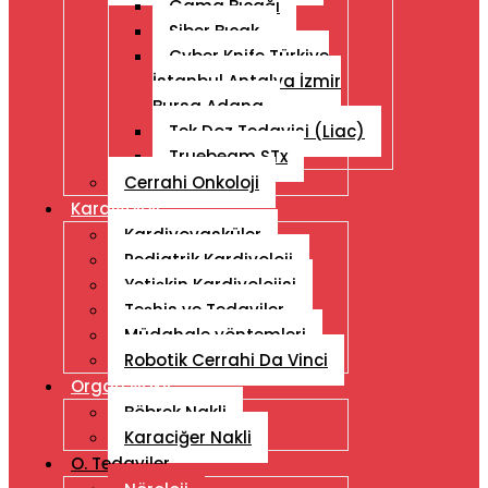
Gama Bıçağı
Siber Bıçak
Cyber ​​Knife Türkiye
İstanbul Antalya İzmir
Bursa Adana
Tek Doz Tedavisi (Liac)
Truebeam STx
Cerrahi Onkoloji
Kardiyoloji
Kardiyovasküler
Pediatrik Kardiyoloji
Yetişkin Kardiyolojisi
Teşhis ve Tedaviler
Müdahale yöntemleri
Robotik Cerrahi Da Vinci
Organ Nakli
Böbrek Nakli
Karaciğer Nakli
O. Tedaviler