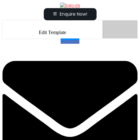
Enquire Now!
Edit Template
Envelope