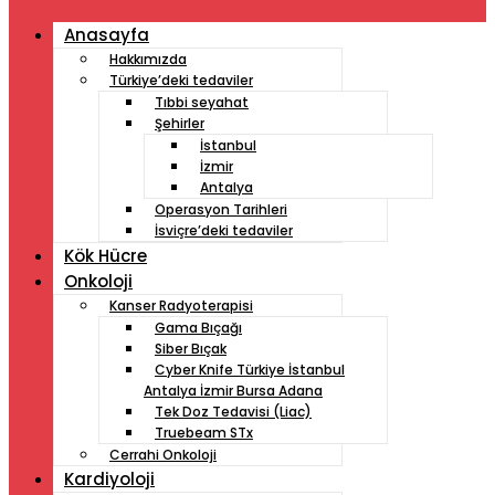
Anasayfa
Hakkımızda
Türkiye’deki tedaviler
Tıbbi seyahat
Şehirler
İstanbul
İzmir
Antalya
Operasyon Tarihleri
İsviçre’deki tedaviler
Kök Hücre
Onkoloji
Kanser Radyoterapisi
Gama Bıçağı
Siber Bıçak
Cyber ​​Knife Türkiye İstanbul
Antalya İzmir Bursa Adana
Tek Doz Tedavisi (Liac)
Truebeam STx
Cerrahi Onkoloji
Kardiyoloji