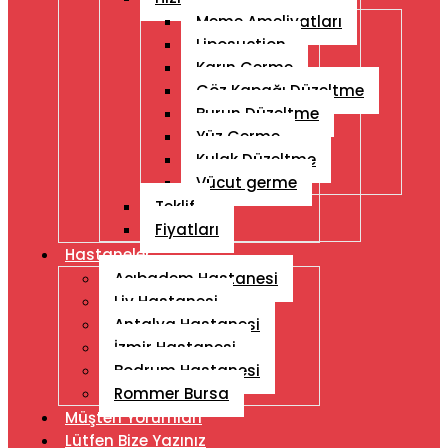
Meme Ameliyatları
Liposuction
Karın Germe
Göz Kapağı Düzeltme
Burun Düzeltme
Yüz Germe
Kulak Düzeltme
Vücut germe
Teklif
Fiyatları
Hastaneler
Acıbadem Hastanesi
Liv Hastanesi
Antalya Hastanesi
İzmir Hastanesi
Bodrum Hastanesi
Rommer Bursa
Müşteri Yorumları
Lütfen Bize Yazınız