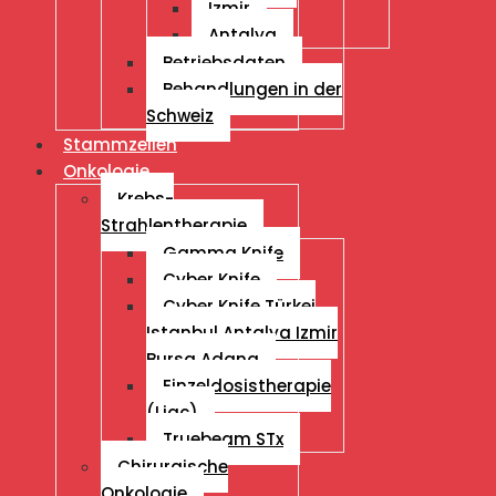
Izmir
Antalya
Betriebsdaten
Behandlungen in der
Schweiz
Stammzellen
Onkologie
Krebs-
Strahlentherapie
Gamma Knife
Cyber Knife
Cyber ​​Knife Türkei
Istanbul Antalya Izmir
Bursa Adana
Einzeldosistherapie
(Liac)
Truebeam STx
Chirurgische
Onkologie