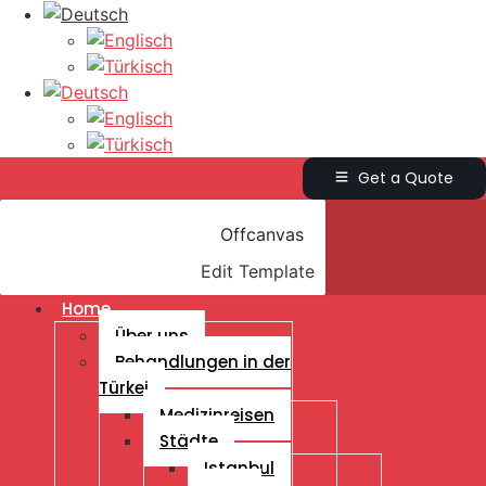
Get a Quote
Offcanvas
Edit Template
Home
Über uns
Behandlungen in der
Türkei
Medizinreisen
Städte
Istanbul