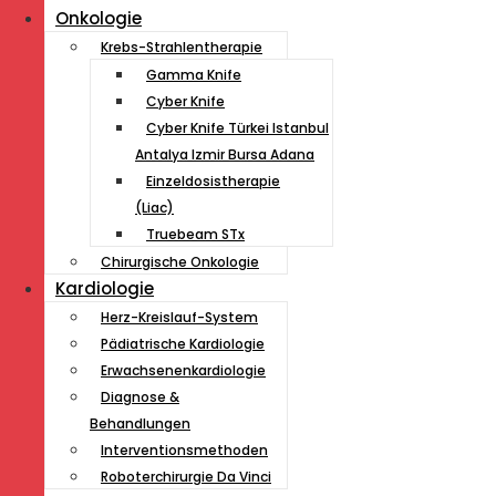
Onkologie
Krebs-Strahlentherapie
Gamma Knife
Cyber Knife
Cyber ​​Knife Türkei Istanbul
Antalya Izmir Bursa Adana
Einzeldosistherapie
(Liac)
Truebeam STx
Chirurgische Onkologie
Kardiologie
Herz-Kreislauf-System
Pädiatrische Kardiologie
Erwachsenenkardiologie
Diagnose &
Behandlungen
Interventionsmethoden
Roboterchirurgie Da Vinci