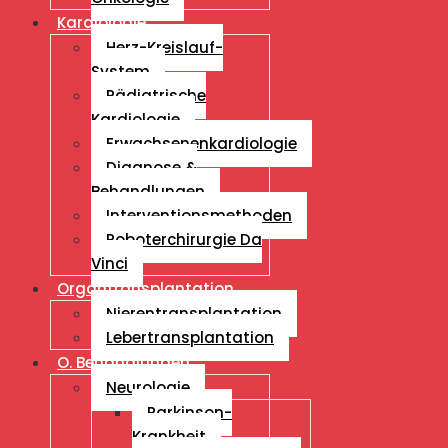
Kardiologie
Herz-Kreislauf-
System
Pädiatrische
Kardiologie
Erwachsenenkardiologie
Diagnose &
Behandlungen
Interventionsmethoden
Roboterchirurgie Da
Vinci
Organtransplantation
Nierentransplantation
Lebertransplantation
O. Behandlungen
Neurologie
Parkinson-
Krankheit