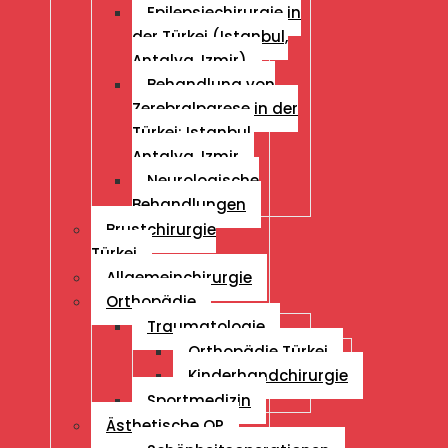
Epilepsiechirurgie in
der Türkei (Istanbul,
Antalya, Izmir)
Behandlung von
Zerebralparese in der
Türkei: Istanbul,
Antalya, Izmir
Neurologische
Behandlungen
Brustchirurgie
Türkei
Allgemeinchirurgie
Orthopädie
Traumatologie
Orthopädie Türkei
Kinderhandchirurgie
Sportmedizin
Ästhetische OP