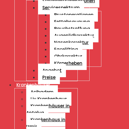
Schönheitsoperationen
Servicespektrum
Brustoperationen
Fettabsaugung
Bauchstraffung
Augenlidkorrektur
Nasenkorrektur
Facelifting
Ohrkorrektur
Körperheben
Angebot
Preise
Krankenhäuser
Acibadem
Liv Krankenhaus
Krankenhäuser in
Antalya
Krankenhaus in
Izmir