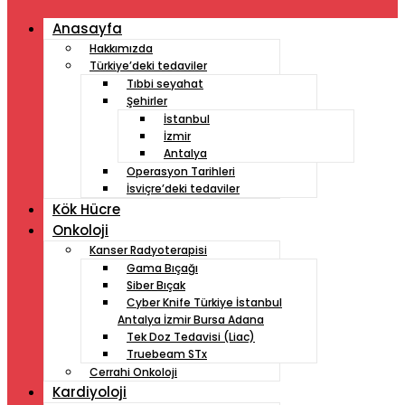
Anasayfa
Hakkımızda
Türkiye’deki tedaviler
Tıbbi seyahat
Şehirler
İstanbul
İzmir
Antalya
Operasyon Tarihleri
İsviçre’deki tedaviler
Kök Hücre
Onkoloji
Kanser Radyoterapisi
Gama Bıçağı
Siber Bıçak
Cyber ​​Knife Türkiye İstanbul
Antalya İzmir Bursa Adana
Tek Doz Tedavisi (Liac)
Truebeam STx
Cerrahi Onkoloji
Kardiyoloji