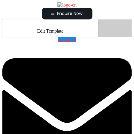
Enquire Now!
Edit Template
Envelope