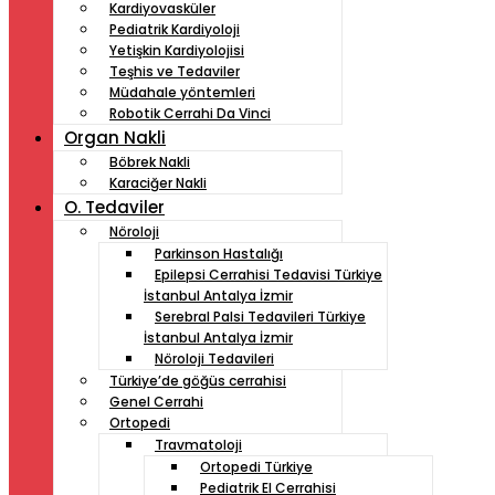
Kardiyovasküler
Pediatrik Kardiyoloji
Yetişkin Kardiyolojisi
Teşhis ve Tedaviler
Müdahale yöntemleri
Robotik Cerrahi Da Vinci
Organ Nakli
Böbrek Nakli
Karaciğer Nakli
O. Tedaviler
Nöroloji
Parkinson Hastalığı
Epilepsi Cerrahisi Tedavisi Türkiye
İstanbul Antalya İzmir
Serebral Palsi Tedavileri Türkiye
İstanbul Antalya İzmir
Nöroloji Tedavileri
Türkiye’de göğüs cerrahisi
Genel Cerrahi
Ortopedi
Travmatoloji
Ortopedi Türkiye
Pediatrik El Cerrahisi