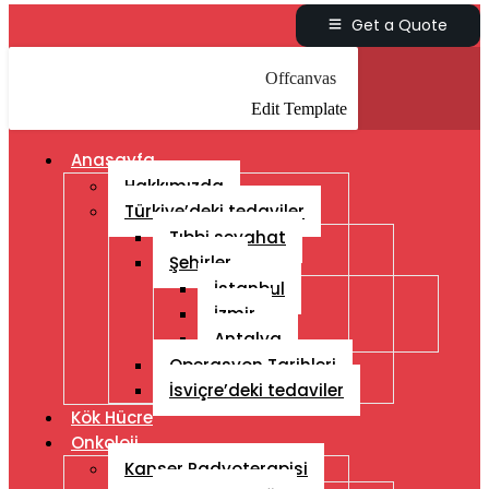
Get a Quote
Offcanvas
Edit Template
Anasayfa
Hakkımızda
Türkiye’deki tedaviler
Tıbbi seyahat
Şehirler
İstanbul
İzmir
Antalya
Operasyon Tarihleri
İsviçre’deki tedaviler
Kök Hücre
Onkoloji
Kanser Radyoterapisi