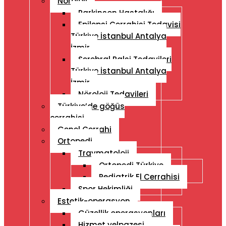
Nöroloji
Parkinson Hastalığı
Epilepsi Cerrahisi Tedavisi
Türkiye İstanbul Antalya
İzmir
Serebral Palsi Tedavileri
Türkiye İstanbul Antalya
İzmir
Nöroloji Tedavileri
Türkiye’de göğüs
cerrahisi
Genel Cerrahi
Ortopedi
Travmatoloji
Ortopedi Türkiye
Pediatrik El Cerrahisi
Spor Hekimliği
Estetik-operasyon
Güzellik operasyonları
Hizmet yelpazesi