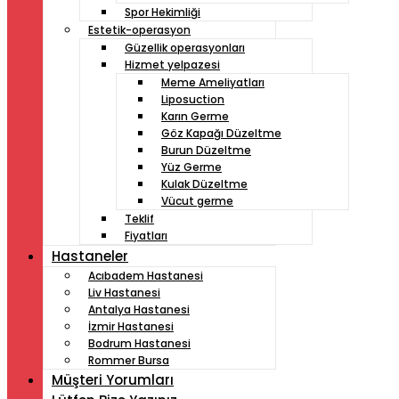
Spor Hekimliği
Estetik-operasyon
Güzellik operasyonları
Hizmet yelpazesi
Meme Ameliyatları
Liposuction
Karın Germe
Göz Kapağı Düzeltme
Burun Düzeltme
Yüz Germe
Kulak Düzeltme
Vücut germe
Teklif
Fiyatları
Hastaneler
Acıbadem Hastanesi
Liv Hastanesi
Antalya Hastanesi
İzmir Hastanesi
Bodrum Hastanesi
Rommer Bursa
Müşteri Yorumları