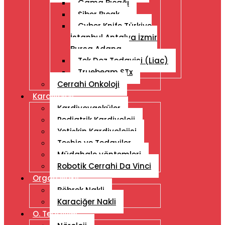
Gama Bıçağı
Siber Bıçak
Cyber ​​Knife Türkiye
İstanbul Antalya İzmir
Bursa Adana
Tek Doz Tedavisi (Liac)
Truebeam STx
Cerrahi Onkoloji
Kardiyoloji
Kardiyovasküler
Pediatrik Kardiyoloji
Yetişkin Kardiyolojisi
Teşhis ve Tedaviler
Müdahale yöntemleri
Robotik Cerrahi Da Vinci
Organ Nakli
Böbrek Nakli
Karaciğer Nakli
O. Tedaviler