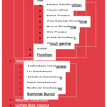
Meme Ameliyatları
Liposuction
Karın Germe
Göz Kapağı Düzeltme
Burun Düzeltme
Yüz Germe
Kulak Düzeltme
Vücut germe
Teklif
Fiyatları
Hastaneler
Acıbadem Hastanesi
Liv Hastanesi
Antalya Hastanesi
İzmir Hastanesi
Bodrum Hastanesi
Rommer Bursa
Müşteri Yorumları
Lütfen Bize Yazınız