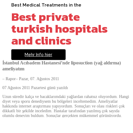
Best Medical Treatments in the
Best private
turkish hospitals
and clinics
Mehr Info hier
İstanbul Acıbadem Hastanesi’nde liposuction (yağ aldırma)
ameliyatım
– Rapor– Pazar, 07. Ağustos 2011
07 Ağustos 2011 Pazartesi günü yazıldı
Uzun süredir kalça ve bacaklarımdaki yağlardan rahatsız oluyordum. Hangi
diyet veya sporu denediysem bu bölgeleri inceltemedim. Ameliyatlar
hakkında internet araştırması yapıyordum. Sonuçları ve olası riskleri çok
dikkatli bir şekilde inceledim. Hastalar tarafından yazılmış çok sayıda
olumlu deneyim buldum. Sonuçlar gerçekten mükemmel görünüyordu.
Bunun üzerine liposuction yaptırmaya karar verdim. Şimdi yapılacak tek
şey doğru cerrahı bulmaktı. Bir meslektaşım göz ameliyatı için İstanbul’a
gitmişti; bu bana cerrahi bir işlem için İstanbul’a gitme fikrini verdi. Ayrıca