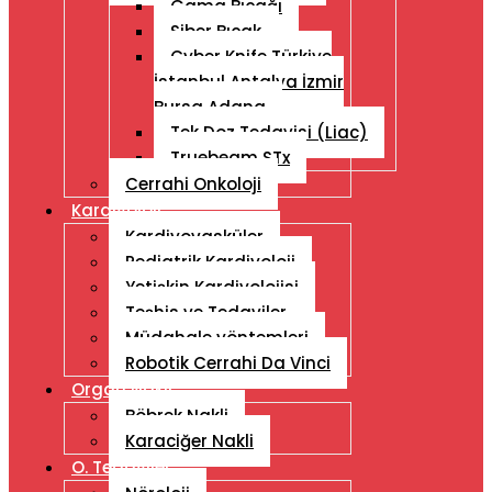
Gama Bıçağı
Siber Bıçak
Cyber ​​Knife Türkiye
İstanbul Antalya İzmir
Bursa Adana
Tek Doz Tedavisi (Liac)
Truebeam STx
Cerrahi Onkoloji
Kardiyoloji
Kardiyovasküler
Pediatrik Kardiyoloji
Yetişkin Kardiyolojisi
Teşhis ve Tedaviler
Müdahale yöntemleri
Robotik Cerrahi Da Vinci
Organ Nakli
Böbrek Nakli
Karaciğer Nakli
O. Tedaviler