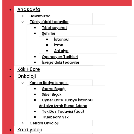
Anasayfa
Hakkımızda
Türkiye’deki tedaviler
Tıbbi seyahat
Şehirler
İstanbul
İzmir
Antalya
Operasyon Tarihleri
İsviçre’deki tedaviler
Kök Hücre
Onkoloji
Kanser Radyoterapisi
Gama Bıçağı
Siber Bıçak
Cyber ​​Knife Türkiye İstanbul
Antalya İzmir Bursa Adana
Tek Doz Tedavisi (Liac)
Truebeam STx
Cerrahi Onkoloji
Kardiyoloji