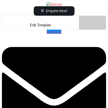
Enquire Now!
Edit Template
Envelope