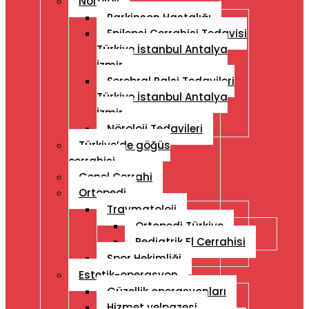
Nöroloji
Parkinson Hastalığı
Epilepsi Cerrahisi Tedavisi
Türkiye İstanbul Antalya
İzmir
Serebral Palsi Tedavileri
Türkiye İstanbul Antalya
İzmir
Nöroloji Tedavileri
Türkiye’de göğüs
cerrahisi
Genel Cerrahi
Ortopedi
Travmatoloji
Ortopedi Türkiye
Pediatrik El Cerrahisi
Spor Hekimliği
Estetik-operasyon
Güzellik operasyonları
Hizmet yelpazesi