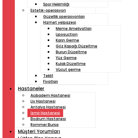
Spor Hekimliği
Estetik-operasyon
Güzellik operasyonları
Hizmet yelpazesi
Meme Ameliyatları
Liposuction
Karın Germe
Göz Kapağı Düzeltme
Burun Düzeltme
Yüz Germe
Kulak Düzeltme
Vücut germe
Teklif
Fiyatları
Hastaneler
Acıbadem Hastanesi
Liv Hastanesi
Antalya Hastanesi
İzmir Hastanesi
Bodrum Hastanesi
Rommer Bursa
Müşteri Yorumları