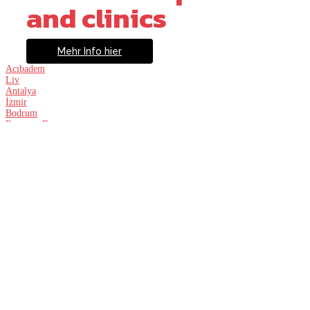
and clinics
Mehr Info hier
Acıbadem
Liv
Antalya
İzmir
Bodrum
Rommer Bursa
İzmir’de Hastane
Güzellik cerrahınız izmir’de
Prof. Dr. Cüneyt Özek 1964 yılında İzmir’de doğmuştur. 1982 yılında
Ankara Fen Lisesi’nden mezun olduktan sonra, 1988 yılında Ankara’daki
Hacettepe Tıp Fakültesi’nde tıp eğitimini tamamlamıştır. 1992 yılında
ECFMG sınavını geçmiştir (Yabancı Tıp Mezunları Eğitim Komisyonu
Sınavı). İstanbul Kartal Devlet Hastanesi’nde üç yıl genel cerrahi asistanlığı
yaptıktan sonra, 1992 yılında İzmir Ege Üniversitesi Tıp Fakültesi Plastik
Rekonstrüktif ve Estetik Cerrahi Anabilim Dalı’nda plastik cerrahi
eğitimine başlamıştır. 1997 yılında uzmanlık eğitimini tamamlayarak plastik
ve estetik cerrahi alanında uzman olmuştur.