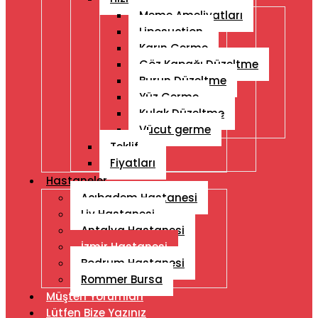
Meme Ameliyatları
Liposuction
Karın Germe
Göz Kapağı Düzeltme
Burun Düzeltme
Yüz Germe
Kulak Düzeltme
Vücut germe
Teklif
Fiyatları
Hastaneler
Acıbadem Hastanesi
Liv Hastanesi
Antalya Hastanesi
İzmir Hastanesi
Bodrum Hastanesi
Rommer Bursa
Müşteri Yorumları
Lütfen Bize Yazınız