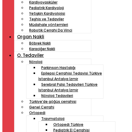
Kardiyovasküler
Pediatrik Kardiyoloji
Yetişkin Kardiyolojisi
Teşhis ve Tedaviler
Müdahale yöntemleri
Robotik Cerrahi Da Vinci
Organ Nakli
Böbrek Nakli
Karaciğer Nakli
O. Tedaviler
Nöroloji
Parkinson Hastalığı
Epilepsi Cerrahisi Tedavisi Türkiye
İstanbul Antalya İzmir
Serebral Palsi Tedavileri Türkiye
İstanbul Antalya İzmir
Nöroloji Tedavileri
Türkiye’de göğüs cerrahisi
Genel Cerrahi
Ortopedi
Travmatoloji
Ortopedi Türkiye
Pediatrik El Cerrahisi