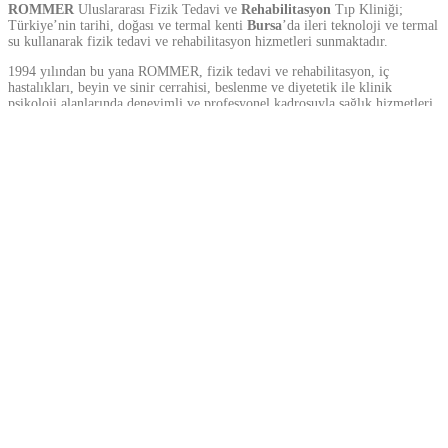
ROMMER
Uluslararası Fizik Tedavi ve
Rehabilitasyon
Tıp Kliniği;
Türkiye’nin tarihi, doğası ve termal kenti
Bursa
’da ileri teknoloji ve termal
su kullanarak fizik tedavi ve rehabilitasyon hizmetleri sunmaktadır.
1994 yılından bu yana ROMMER, fizik tedavi ve rehabilitasyon, iç
hastalıkları, beyin ve sinir cerrahisi, beslenme ve diyetetik ile klinik
psikoloji alanlarında deneyimli ve profesyonel kadrosuyla sağlık hizmetleri
sunmaktadır.
Her ay dünyanın dört bir yanından uluslararası hastalar, yüksek kaliteli
tedavi seçenekleri almak için gelmektedir.
ROMMER, aşağıdaki
nörolojik ve ortopedik hastalıkları
tedavi
etmektedir:
hemipleji
parkinson
MS
çocukluk çağı hastalıkları, örneğin serebral palsi
spina bifida
brachial pleksus
ortopedik hastalıklar, örneğin eklem kısıtlılıkları
kırıklar ve çıkıklar
ağrılı hastalıklar, örneğin bel ve boyun fıtıkları, özel bilgisayarlı
cihazlar kullanılarak tedavi edilmektedir
robotik rehabilitasyon sistemleri
mesleki terapi yöntemleri
Rehabilitasyon merkezi
, hastaların günlük yaşam aktivitelerini bağımsız