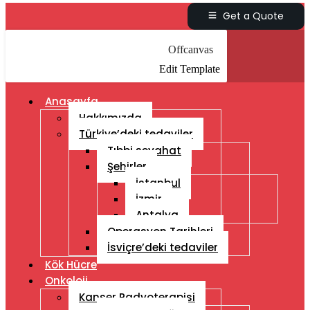
Get a Quote
Offcanvas
Edit Template
Anasayfa
Hakkımızda
Türkiye’deki tedaviler
Tıbbi seyahat
Şehirler
İstanbul
İzmir
Antalya
Operasyon Tarihleri
İsviçre’deki tedaviler
Kök Hücre
Onkoloji
Kanser Radyoterapisi