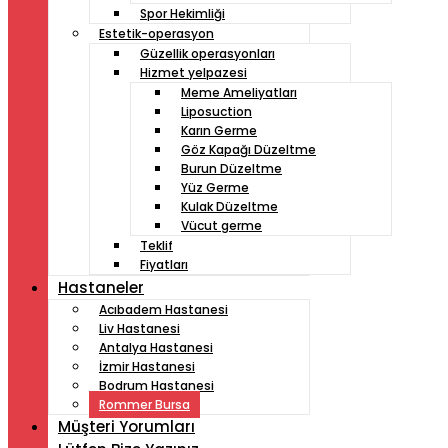
Spor Hekimliği
Estetik-operasyon
Güzellik operasyonları
Hizmet yelpazesi
Meme Ameliyatları
Liposuction
Karın Germe
Göz Kapağı Düzeltme
Burun Düzeltme
Yüz Germe
Kulak Düzeltme
Vücut germe
Teklif
Fiyatları
Hastaneler
Acıbadem Hastanesi
Liv Hastanesi
Antalya Hastanesi
İzmir Hastanesi
Bodrum Hastanesi
Rommer Bursa
Müşteri Yorumları