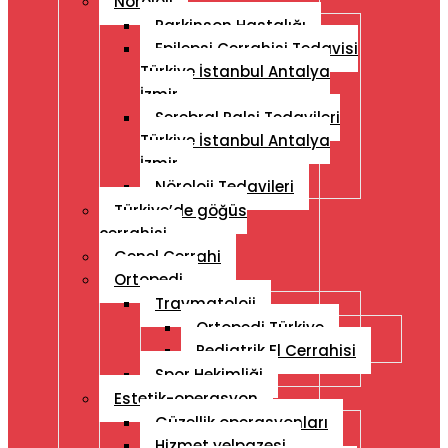
Nöroloji
Parkinson Hastalığı
Epilepsi Cerrahisi Tedavisi
Türkiye İstanbul Antalya
İzmir
Serebral Palsi Tedavileri
Türkiye İstanbul Antalya
İzmir
Nöroloji Tedavileri
Türkiye’de göğüs
cerrahisi
Genel Cerrahi
Ortopedi
Travmatoloji
Ortopedi Türkiye
Pediatrik El Cerrahisi
Spor Hekimliği
Estetik-operasyon
Güzellik operasyonları
Hizmet yelpazesi