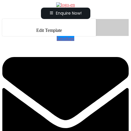
Enquire Now!
Edit Template
Envelope