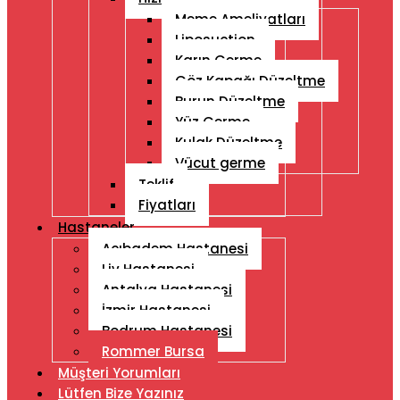
Meme Ameliyatları
Liposuction
Karın Germe
Göz Kapağı Düzeltme
Burun Düzeltme
Yüz Germe
Kulak Düzeltme
Vücut germe
Teklif
Fiyatları
Hastaneler
Acıbadem Hastanesi
Liv Hastanesi
Antalya Hastanesi
İzmir Hastanesi
Bodrum Hastanesi
Rommer Bursa
Müşteri Yorumları
Lütfen Bize Yazınız