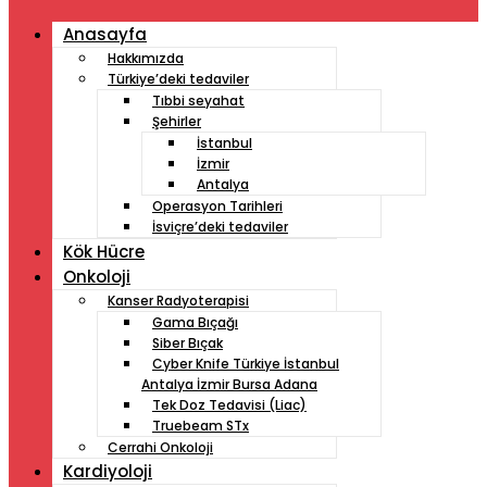
Anasayfa
Hakkımızda
Türkiye’deki tedaviler
Tıbbi seyahat
Şehirler
İstanbul
İzmir
Antalya
Operasyon Tarihleri
İsviçre’deki tedaviler
Kök Hücre
Onkoloji
Kanser Radyoterapisi
Gama Bıçağı
Siber Bıçak
Cyber ​​Knife Türkiye İstanbul
Antalya İzmir Bursa Adana
Tek Doz Tedavisi (Liac)
Truebeam STx
Cerrahi Onkoloji
Kardiyoloji