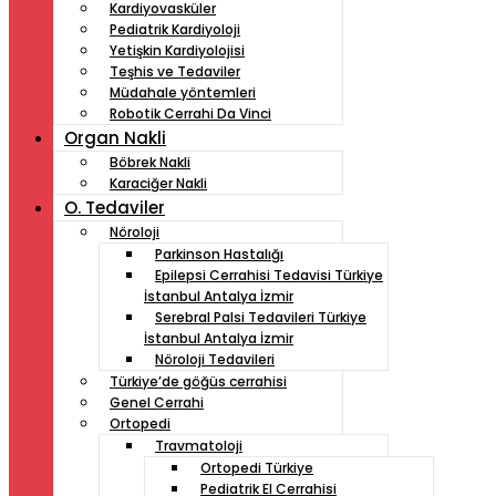
Kardiyovasküler
Pediatrik Kardiyoloji
Yetişkin Kardiyolojisi
Teşhis ve Tedaviler
Müdahale yöntemleri
Robotik Cerrahi Da Vinci
Organ Nakli
Böbrek Nakli
Karaciğer Nakli
O. Tedaviler
Nöroloji
Parkinson Hastalığı
Epilepsi Cerrahisi Tedavisi Türkiye
İstanbul Antalya İzmir
Serebral Palsi Tedavileri Türkiye
İstanbul Antalya İzmir
Nöroloji Tedavileri
Türkiye’de göğüs cerrahisi
Genel Cerrahi
Ortopedi
Travmatoloji
Ortopedi Türkiye
Pediatrik El Cerrahisi