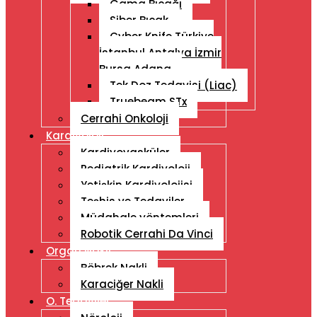
Gama Bıçağı
Siber Bıçak
Cyber ​​Knife Türkiye
İstanbul Antalya İzmir
Bursa Adana
Tek Doz Tedavisi (Liac)
Truebeam STx
Cerrahi Onkoloji
Kardiyoloji
Kardiyovasküler
Pediatrik Kardiyoloji
Yetişkin Kardiyolojisi
Teşhis ve Tedaviler
Müdahale yöntemleri
Robotik Cerrahi Da Vinci
Organ Nakli
Böbrek Nakli
Karaciğer Nakli
O. Tedaviler