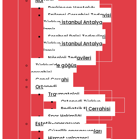
Nöroloji
Parkinson Hastalığı
Epilepsi Cerrahisi Tedavisi
Türkiye İstanbul Antalya
İzmir
Serebral Palsi Tedavileri
Türkiye İstanbul Antalya
İzmir
Nöroloji Tedavileri
Türkiye’de göğüs
cerrahisi
Genel Cerrahi
Ortopedi
Travmatoloji
Ortopedi Türkiye
Pediatrik El Cerrahisi
Spor Hekimliği
Estetik-operasyon
Güzellik operasyonları
Hizmet yelpazesi