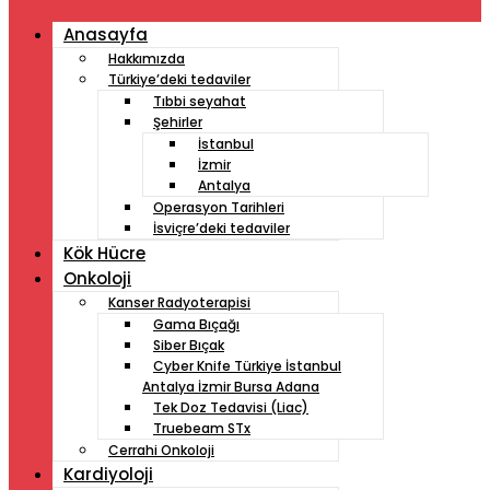
Anasayfa
Hakkımızda
Türkiye’deki tedaviler
Tıbbi seyahat
Şehirler
İstanbul
İzmir
Antalya
Operasyon Tarihleri
İsviçre’deki tedaviler
Kök Hücre
Onkoloji
Kanser Radyoterapisi
Gama Bıçağı
Siber Bıçak
Cyber ​​Knife Türkiye İstanbul
Antalya İzmir Bursa Adana
Tek Doz Tedavisi (Liac)
Truebeam STx
Cerrahi Onkoloji
Kardiyoloji