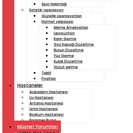
Spor Hekimliği
Estetik-operasyon
Güzellik operasyonları
Hizmet yelpazesi
Meme Ameliyatları
Liposuction
Karın Germe
Göz Kapağı Düzeltme
Burun Düzeltme
Yüz Germe
Kulak Düzeltme
Vücut germe
Teklif
Fiyatları
Hastaneler
Acıbadem Hastanesi
Liv Hastanesi
Antalya Hastanesi
İzmir Hastanesi
Bodrum Hastanesi
Rommer Bursa
Müşteri Yorumları