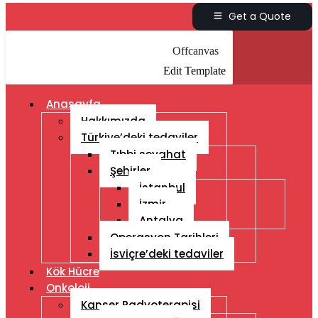
Get a Quote
Offcanvas
Edit Template
Anasayfa
Hakkımızda
Türkiye’deki tedaviler
Tıbbi seyahat
Şehirler
İstanbul
İzmir
Antalya
Operasyon Tarihleri
İsviçre’deki tedaviler
Kök Hücre
Onkoloji
Kanser Radyoterapisi