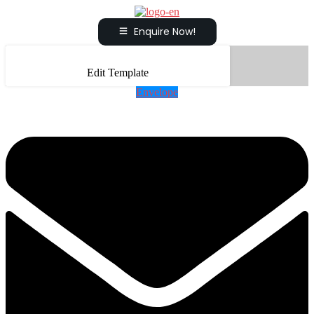
Enquire Now!
Edit Template
Envelope