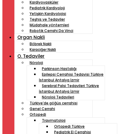
Kardiyovasküler
Pediatrik Kardiyoloji
Yetişkin Kardiyolojisi
Teşhis ve Tedaviler
Müdahale yöntemleri
Robotik Cerrahi Da Vinci
Organ Nakli
Böbrek Nakli
Karaciğer Nakli
O. Tedaviler
Nöroloji
Parkinson Hastalığı
Epilepsi Cerrahisi Tedavisi Türkiye
İstanbul Antalya İzmir
Serebral Palsi Tedavileri Türkiye
İstanbul Antalya İzmir
Nöroloji Tedavileri
Türkiye’de göğüs cerrahisi
Genel Cerrahi
Ortopedi
Travmatoloji
Ortopedi Türkiye
Pediatrik El Cerrahisi