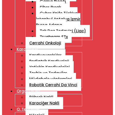
Gama Bıçağı
Siber Bıçak
Cyber ​​Knife Türkiye
İstanbul Antalya İzmir
Bursa Adana
Tek Doz Tedavisi (Liac)
Truebeam STx
Cerrahi Onkoloji
Kardiyoloji
Kardiyovasküler
Pediatrik Kardiyoloji
Yetişkin Kardiyolojisi
Teşhis ve Tedaviler
Müdahale yöntemleri
Robotik Cerrahi Da Vinci
Organ Nakli
Böbrek Nakli
Karaciğer Nakli
O. Tedaviler