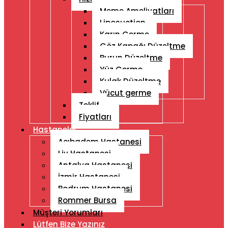
Meme Ameliyatları
Liposuction
Karın Germe
Göz Kapağı Düzeltme
Burun Düzeltme
Yüz Germe
Kulak Düzeltme
Vücut germe
Teklif
Fiyatları
Hastaneler
Acıbadem Hastanesi
Liv Hastanesi
Antalya Hastanesi
İzmir Hastanesi
Bodrum Hastanesi
Rommer Bursa
Müşteri Yorumları
Lütfen Bize Yazınız