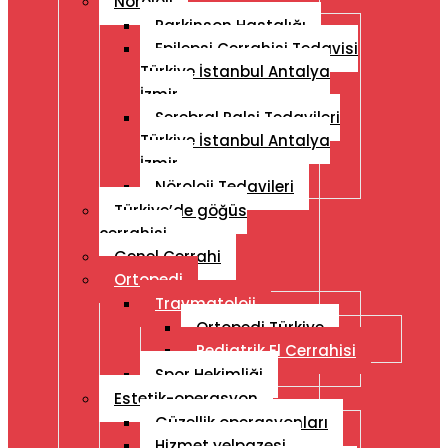
Nöroloji
Parkinson Hastalığı
Epilepsi Cerrahisi Tedavisi
Türkiye İstanbul Antalya
İzmir
Serebral Palsi Tedavileri
Türkiye İstanbul Antalya
İzmir
Nöroloji Tedavileri
Türkiye’de göğüs
cerrahisi
Genel Cerrahi
Ortopedi
Travmatoloji
Ortopedi Türkiye
Pediatrik El Cerrahisi
Spor Hekimliği
Estetik-operasyon
Güzellik operasyonları
Hizmet yelpazesi