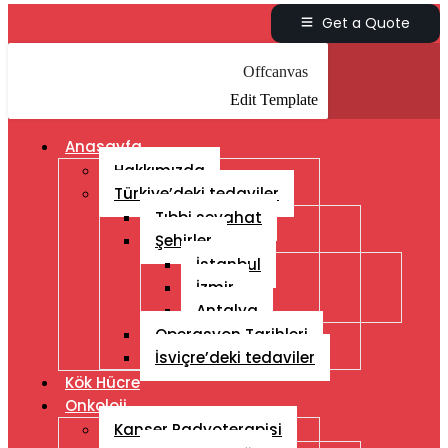
Get a Quote
Offcanvas
Edit Template
Anasayfa
Hakkımızda
Türkiye’deki tedaviler
Tıbbi seyahat
Şehirler
İstanbul
İzmir
Antalya
Operasyon Tarihleri
İsviçre’deki tedaviler
Kök Hücre
Onkoloji
Kanser Radyoterapisi