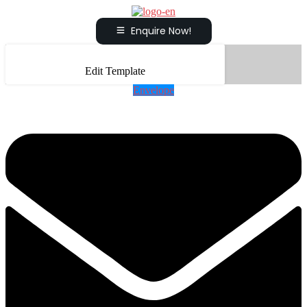
Enquire Now!
Edit Template
Envelope