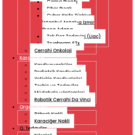
Gama Bıçağı
Siber Bıçak
Cyber ​​Knife Türkiye
İstanbul Antalya İzmir
Bursa Adana
Tek Doz Tedavisi (Liac)
Truebeam STx
Cerrahi Onkoloji
Kardiyoloji
Kardiyovasküler
Pediatrik Kardiyoloji
Yetişkin Kardiyolojisi
Teşhis ve Tedaviler
Müdahale yöntemleri
Robotik Cerrahi Da Vinci
Organ Nakli
Böbrek Nakli
Karaciğer Nakli
O. Tedaviler