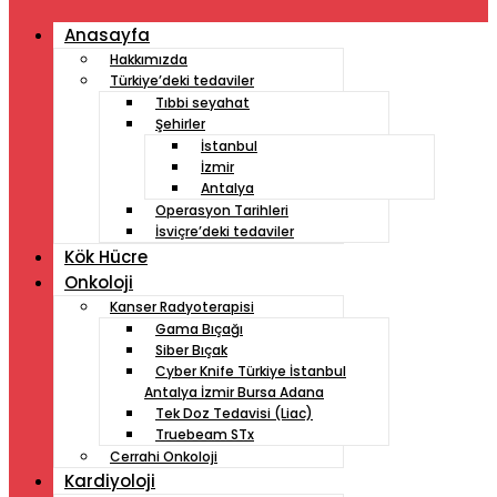
Anasayfa
Hakkımızda
Türkiye’deki tedaviler
Tıbbi seyahat
Şehirler
İstanbul
İzmir
Antalya
Operasyon Tarihleri
İsviçre’deki tedaviler
Kök Hücre
Onkoloji
Kanser Radyoterapisi
Gama Bıçağı
Siber Bıçak
Cyber ​​Knife Türkiye İstanbul
Antalya İzmir Bursa Adana
Tek Doz Tedavisi (Liac)
Truebeam STx
Cerrahi Onkoloji
Kardiyoloji