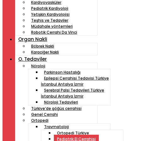
Kardiyovasküler
Pediatrik Kardiyoloji
Yetişkin Kardiyolojisi
Teşhis ve Tedaviler
Müdahale yöntemleri
Robotik Cerrahi Da Vinci
Organ Nakli
Böbrek Nakli
Karaciğer Nakli
O. Tedaviler
Nöroloji
Parkinson Hastalığı
Epilepsi Cerrahisi Tedavisi Türkiye
İstanbul Antalya İzmir
Serebral Palsi Tedavileri Türkiye
İstanbul Antalya İzmir
Nöroloji Tedavileri
Türkiye’de göğüs cerrahisi
Genel Cerrahi
Ortopedi
Travmatoloji
Ortopedi Türkiye
Pediatrik El Cerrahisi