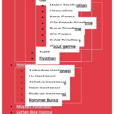
Meme Ameliyatları
Liposuction
Karın Germe
Göz Kapağı Düzeltme
Burun Düzeltme
Yüz Germe
Kulak Düzeltme
Vücut germe
Teklif
Fiyatları
Hastaneler
Acıbadem Hastanesi
Liv Hastanesi
Antalya Hastanesi
İzmir Hastanesi
Bodrum Hastanesi
Rommer Bursa
Müşteri Yorumları
Lütfen Bize Yazınız