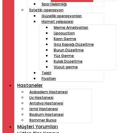
Spor Hekimliği
Estetik-operasyon
Güzellik operasyonları
Hizmet yelpazesi
Meme Ameliyatları
Liposuction
Karın Germe
Göz Kapağı Düzeltme
Burun Düzeltme
Yüz Germe
Kulak Düzeltme
Vücut germe
Teklif
Fiyatları
Hastaneler
Acıbadem Hastanesi
Liv Hastanesi
Antalya Hastanesi
İzmir Hastanesi
Bodrum Hastanesi
Rommer Bursa
Müşteri Yorumları