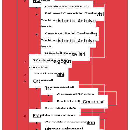
Nöroloji
Parkinson Hastalığı
Epilepsi Cerrahisi Tedavisi
Türkiye İstanbul Antalya
İzmir
Serebral Palsi Tedavileri
Türkiye İstanbul Antalya
İzmir
Nöroloji Tedavileri
Türkiye’de göğüs
cerrahisi
Genel Cerrahi
Ortopedi
Travmatoloji
Ortopedi Türkiye
Pediatrik El Cerrahisi
Spor Hekimliği
Estetik-operasyon
Güzellik operasyonları
Hizmet yelpazesi