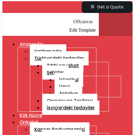
Get a Quote
Offcanvas
Edit Template
Anasayfa
Hakkımızda
Türkiye’deki tedaviler
Tıbbi seyahat
Şehirler
İstanbul
İzmir
Antalya
Operasyon Tarihleri
İsviçre’deki tedaviler
Kök Hücre
Onkoloji
Kanser Radyoterapisi