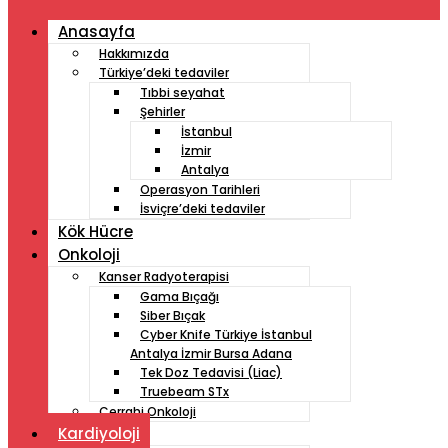
Anasayfa
Hakkımızda
Türkiye’deki tedaviler
Tıbbi seyahat
Şehirler
İstanbul
İzmir
Antalya
Operasyon Tarihleri
İsviçre’deki tedaviler
Kök Hücre
Onkoloji
Kanser Radyoterapisi
Gama Bıçağı
Siber Bıçak
Cyber ​​Knife Türkiye İstanbul
Antalya İzmir Bursa Adana
Tek Doz Tedavisi (Liac)
Truebeam STx
Cerrahi Onkoloji
Kardiyoloji