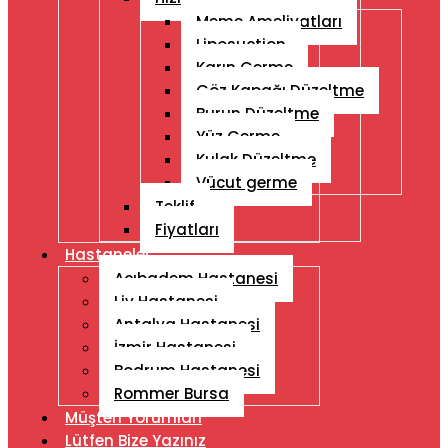
Meme Ameliyatları
Liposuction
Karın Germe
Göz Kapağı Düzeltme
Burun Düzeltme
Yüz Germe
Kulak Düzeltme
Vücut germe
Teklif
Fiyatları
Hastaneler
Acıbadem Hastanesi
Liv Hastanesi
Antalya Hastanesi
İzmir Hastanesi
Bodrum Hastanesi
Rommer Bursa
Müşteri Yorumları
Lütfen Bize Yazınız