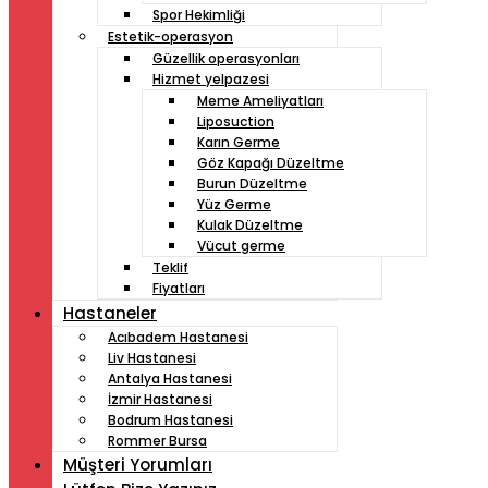
Spor Hekimliği
Estetik-operasyon
Güzellik operasyonları
Hizmet yelpazesi
Meme Ameliyatları
Liposuction
Karın Germe
Göz Kapağı Düzeltme
Burun Düzeltme
Yüz Germe
Kulak Düzeltme
Vücut germe
Teklif
Fiyatları
Hastaneler
Acıbadem Hastanesi
Liv Hastanesi
Antalya Hastanesi
İzmir Hastanesi
Bodrum Hastanesi
Rommer Bursa
Müşteri Yorumları