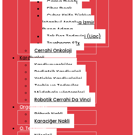
Gama Bıçağı
Siber Bıçak
Cyber ​​Knife Türkiye
İstanbul Antalya İzmir
Bursa Adana
Tek Doz Tedavisi (Liac)
Truebeam STx
Cerrahi Onkoloji
Kardiyoloji
Kardiyovasküler
Pediatrik Kardiyoloji
Yetişkin Kardiyolojisi
Teşhis ve Tedaviler
Müdahale yöntemleri
Robotik Cerrahi Da Vinci
Organ Nakli
Böbrek Nakli
Karaciğer Nakli
O. Tedaviler