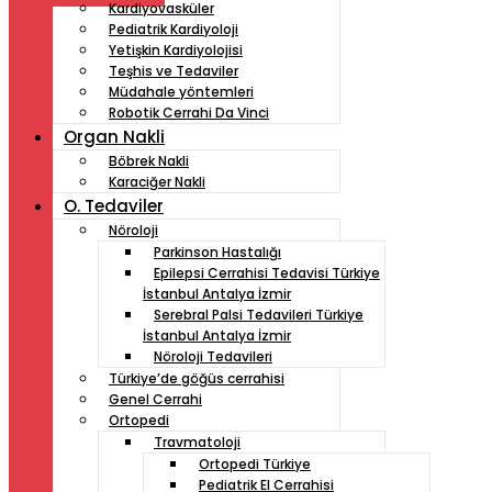
Kardiyovasküler
Pediatrik Kardiyoloji
Yetişkin Kardiyolojisi
Teşhis ve Tedaviler
Müdahale yöntemleri
Robotik Cerrahi Da Vinci
Organ Nakli
Böbrek Nakli
Karaciğer Nakli
O. Tedaviler
Nöroloji
Parkinson Hastalığı
Epilepsi Cerrahisi Tedavisi Türkiye
İstanbul Antalya İzmir
Serebral Palsi Tedavileri Türkiye
İstanbul Antalya İzmir
Nöroloji Tedavileri
Türkiye’de göğüs cerrahisi
Genel Cerrahi
Ortopedi
Travmatoloji
Ortopedi Türkiye
Pediatrik El Cerrahisi