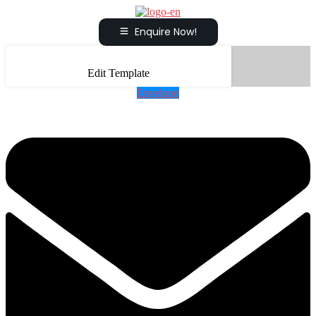
Enquire Now!
Edit Template
Envelope