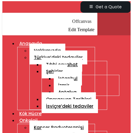
Get a Quote
Offcanvas
Edit Template
Anasayfa
Hakkımızda
Türkiye’deki tedaviler
Tıbbi seyahat
Şehirler
İstanbul
İzmir
Antalya
Operasyon Tarihleri
İsviçre’deki tedaviler
Kök Hücre
Onkoloji
Kanser Radyoterapisi