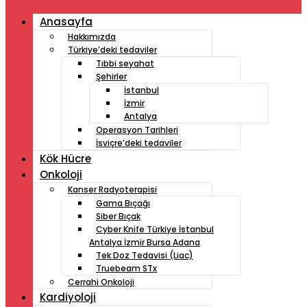
Anasayfa
Hakkımızda
Türkiye’deki tedaviler
Tıbbi seyahat
Şehirler
İstanbul
İzmir
Antalya
Operasyon Tarihleri
İsviçre’deki tedaviler
Kök Hücre
Onkoloji
Kanser Radyoterapisi
Gama Bıçağı
Siber Bıçak
Cyber ​​Knife Türkiye İstanbul
Antalya İzmir Bursa Adana
Tek Doz Tedavisi (Liac)
Truebeam STx
Cerrahi Onkoloji
Kardiyoloji