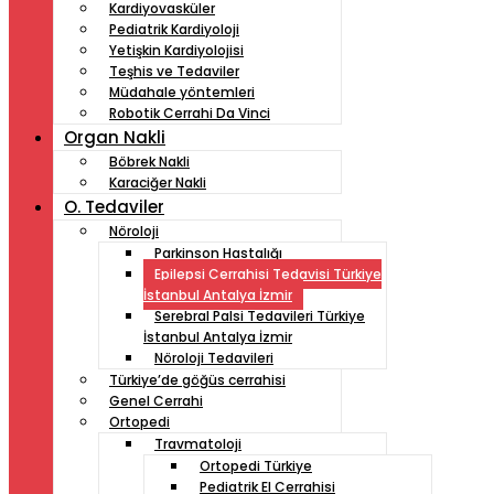
Kardiyovasküler
Pediatrik Kardiyoloji
Yetişkin Kardiyolojisi
Teşhis ve Tedaviler
Müdahale yöntemleri
Robotik Cerrahi Da Vinci
Organ Nakli
Böbrek Nakli
Karaciğer Nakli
O. Tedaviler
Nöroloji
Parkinson Hastalığı
Epilepsi Cerrahisi Tedavisi Türkiye
İstanbul Antalya İzmir
Serebral Palsi Tedavileri Türkiye
İstanbul Antalya İzmir
Nöroloji Tedavileri
Türkiye’de göğüs cerrahisi
Genel Cerrahi
Ortopedi
Travmatoloji
Ortopedi Türkiye
Pediatrik El Cerrahisi