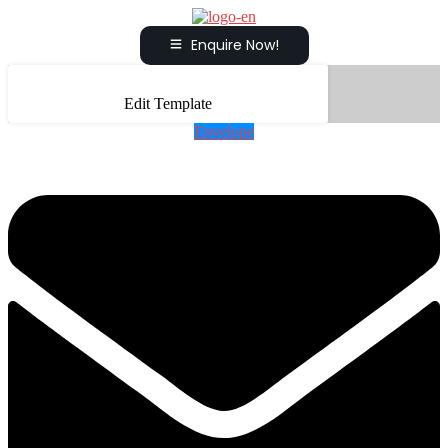
Enquire Now!
Edit Template
Envelope