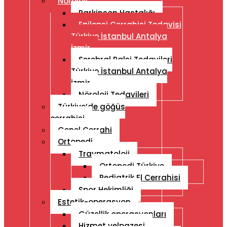
Nöroloji
Parkinson Hastalığı
Epilepsi Cerrahisi Tedavisi
Türkiye İstanbul Antalya
İzmir
Serebral Palsi Tedavileri
Türkiye İstanbul Antalya
İzmir
Nöroloji Tedavileri
Türkiye’de göğüs
cerrahisi
Genel Cerrahi
Ortopedi
Travmatoloji
Ortopedi Türkiye
Pediatrik El Cerrahisi
Spor Hekimliği
Estetik-operasyon
Güzellik operasyonları
Hizmet yelpazesi