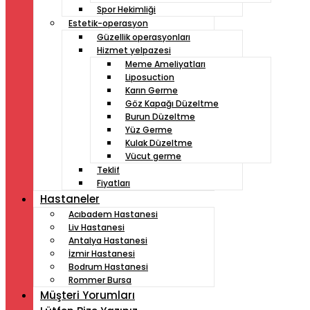
Spor Hekimliği
Estetik-operasyon
Güzellik operasyonları
Hizmet yelpazesi
Meme Ameliyatları
Liposuction
Karın Germe
Göz Kapağı Düzeltme
Burun Düzeltme
Yüz Germe
Kulak Düzeltme
Vücut germe
Teklif
Fiyatları
Hastaneler
Acıbadem Hastanesi
Liv Hastanesi
Antalya Hastanesi
İzmir Hastanesi
Bodrum Hastanesi
Rommer Bursa
Müşteri Yorumları