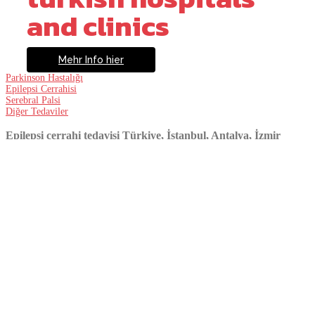
and clinics
Mehr Info hier
Parkinson Hastalığı
Epilepsi Cerrahisi
Serebral Palsi
Diğer Tedaviler
Epilepsi cerrahi tedavisi Türkiye, İstanbul, Antalya, İzmir
TÜRKİYE’ NİN EN İYİ EPİLEPSİ MERKEZİ
Yetişkin ve pediatrik nöroşirürji bölümleri için Türkiye’nin en iyi
hastaneleri, epilepsi cerrahisinde mevcut olan tüm cerrahi müdahale
türlerini gerçekleştirmektedir. Epilepsinin birincil tedavisi tıbbi olsa da,
hastaların yaklaşık %20-30’u ilaçlara yanıt vermez. Bu tür hastalarda
alternatif tedavi cerrahidir. Epilepsi cerrahisinin üç yöntemi (rezektif
cerrahi, bağlantı kesme cerrahisi ve vagus sinir stimülasyonu) Acıbadem
Sağlık Grubu’nda başarıyla uygulanmaktadır.
Epilepsi nasıl teşhis edilir?
Epilepsi tamamen klinik bir tanıdır. Kesin tanı, hastanın ayrıntılı
öyküsü alındıktan veya bir nöbet gözlemlendikten sonra konulabilir.
EEG (elektroensefalografi), beyin MR’ı (manyetik rezonans), PET