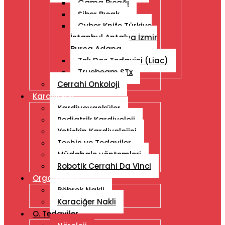
Gama Bıçağı
Siber Bıçak
Cyber ​​Knife Türkiye
İstanbul Antalya İzmir
Bursa Adana
Tek Doz Tedavisi (Liac)
Truebeam STx
Cerrahi Onkoloji
Kardiyoloji
Kardiyovasküler
Pediatrik Kardiyoloji
Yetişkin Kardiyolojisi
Teşhis ve Tedaviler
Müdahale yöntemleri
Robotik Cerrahi Da Vinci
Organ Nakli
Böbrek Nakli
Karaciğer Nakli
O. Tedaviler