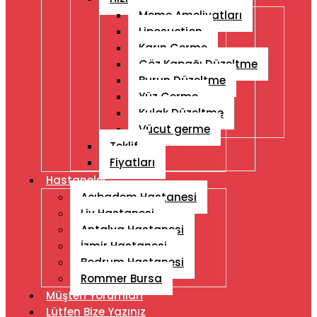
Meme Ameliyatları
Liposuction
Karın Germe
Göz Kapağı Düzeltme
Burun Düzeltme
Yüz Germe
Kulak Düzeltme
Vücut germe
Teklif
Fiyatları
Hastaneler
Acıbadem Hastanesi
Liv Hastanesi
Antalya Hastanesi
İzmir Hastanesi
Bodrum Hastanesi
Rommer Bursa
Müşteri Yorumları
Lütfen Bize Yazınız