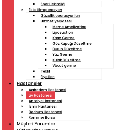
Spor Hekimliği
Estetik-operasyon
Güzellik operasyonları
Hizmet yelpazesi
Meme Ameliyatları
Liposuction
Karın Germe
Göz Kapağı Düzeltme
Burun Düzeltme
Yüz Germe
Kulak Düzeltme
Vücut germe
Teklif
Fiyatları
Hastaneler
Acıbadem Hastanesi
Liv Hastanesi
Antalya Hastanesi
İzmir Hastanesi
Bodrum Hastanesi
Rommer Bursa
Müşteri Yorumları