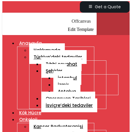
Get a Quote
Offcanvas
Edit Template
Anasayfa
Hakkımızda
Türkiye’deki tedaviler
Tıbbi seyahat
Şehirler
İstanbul
İzmir
Antalya
Operasyon Tarihleri
İsviçre’deki tedaviler
Kök Hücre
Onkoloji
Kanser Radyoterapisi