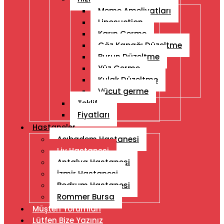
Meme Ameliyatları
Liposuction
Karın Germe
Göz Kapağı Düzeltme
Burun Düzeltme
Yüz Germe
Kulak Düzeltme
Vücut germe
Teklif
Fiyatları
Hastaneler
Acıbadem Hastanesi
Liv Hastanesi
Antalya Hastanesi
İzmir Hastanesi
Bodrum Hastanesi
Rommer Bursa
Müşteri Yorumları
Lütfen Bize Yazınız