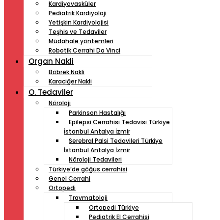
Kardiyovasküler
Pediatrik Kardiyoloji
Yetişkin Kardiyolojisi
Teşhis ve Tedaviler
Müdahale yöntemleri
Robotik Cerrahi Da Vinci
Organ Nakli
Böbrek Nakli
Karaciğer Nakli
O. Tedaviler
Nöroloji
Parkinson Hastalığı
Epilepsi Cerrahisi Tedavisi Türkiye
İstanbul Antalya İzmir
Serebral Palsi Tedavileri Türkiye
İstanbul Antalya İzmir
Nöroloji Tedavileri
Türkiye’de göğüs cerrahisi
Genel Cerrahi
Ortopedi
Travmatoloji
Ortopedi Türkiye
Pediatrik El Cerrahisi