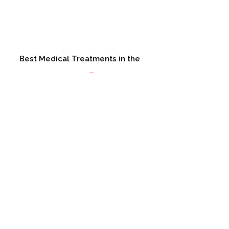
Best Medical Treatments in the
Best private
turkish hospitals
and clinics
Mehr Info hier
Acıbadem
Liv
Antalya
İzmir
Bodrum
Rommer Bursa
İstanbul’daki Liv Hastanesi