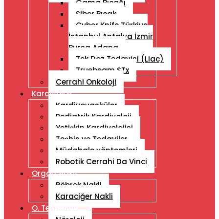
Gama Bıçağı
Siber Bıçak
Cyber ​​Knife Türkiye
İstanbul Antalya İzmir
Bursa Adana
Tek Doz Tedavisi (Liac)
Truebeam STx
Cerrahi Onkoloji
Kardiyoloji
Kardiyovasküler
Pediatrik Kardiyoloji
Yetişkin Kardiyolojisi
Teşhis ve Tedaviler
Müdahale yöntemleri
Robotik Cerrahi Da Vinci
Organ Nakli
Böbrek Nakli
Karaciğer Nakli
O. Tedaviler