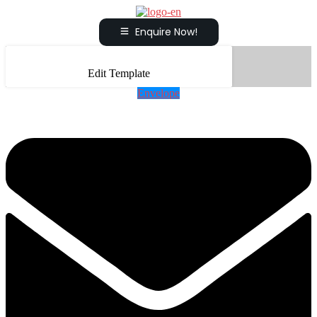
Enquire Now!
Edit Template
Envelope