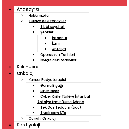
Anasayfa
Hakkımızda
Türkiye’deki tedaviler
Tıbbi seyahat
Şehirler
İstanbul
İzmir
Antalya
Operasyon Tarihleri
İsviçre’deki tedaviler
Kök Hücre
Onkoloji
Kanser Radyoterapisi
Gama Bıçağı
Siber Bıçak
Cyber ​​Knife Türkiye İstanbul
Antalya İzmir Bursa Adana
Tek Doz Tedavisi (Liac)
Truebeam STx
Cerrahi Onkoloji
Kardiyoloji