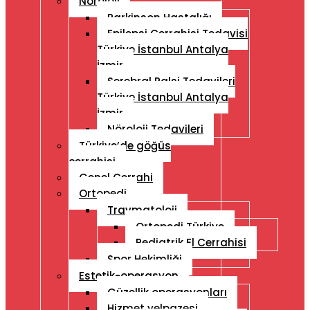
Nöroloji
Parkinson Hastalığı
Epilepsi Cerrahisi Tedavisi
Türkiye İstanbul Antalya
İzmir
Serebral Palsi Tedavileri
Türkiye İstanbul Antalya
İzmir
Nöroloji Tedavileri
Türkiye’de göğüs
cerrahisi
Genel Cerrahi
Ortopedi
Travmatoloji
Ortopedi Türkiye
Pediatrik El Cerrahisi
Spor Hekimliği
Estetik-operasyon
Güzellik operasyonları
Hizmet yelpazesi