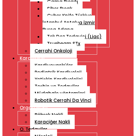
Gama Bıçağı
Siber Bıçak
Cyber ​​Knife Türkiye
İstanbul Antalya İzmir
Bursa Adana
Tek Doz Tedavisi (Liac)
Truebeam STx
Cerrahi Onkoloji
Kardiyoloji
Kardiyovasküler
Pediatrik Kardiyoloji
Yetişkin Kardiyolojisi
Teşhis ve Tedaviler
Müdahale yöntemleri
Robotik Cerrahi Da Vinci
Organ Nakli
Böbrek Nakli
Karaciğer Nakli
O. Tedaviler