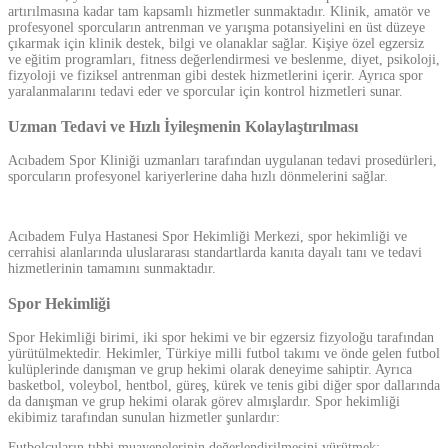
artırılmasına kadar tam kapsamlı hizmetler sunmaktadır. Klinik, amatör ve
profesyonel sporcuların antrenman ve yarışma potansiyelini en üst düzeye
çıkarmak için klinik destek, bilgi ve olanaklar sağlar. Kişiye özel egzersiz
ve eğitim programları, fitness değerlendirmesi ve beslenme, diyet, psikoloji,
fizyoloji ve fiziksel antrenman gibi destek hizmetlerini içerir. Ayrıca spor
yaralanmalarını tedavi eder ve sporcular için kontrol hizmetleri sunar.
Uzman Tedavi ve Hızlı İyileşmenin Kolaylaştırılması
Acıbadem Spor Kliniği uzmanları tarafından uygulanan tedavi prosedürleri,
sporcuların profesyonel kariyerlerine daha hızlı dönmelerini sağlar.
Acıbadem Fulya Hastanesi Spor Hekimliği Merkezi, spor hekimliği ve
cerrahisi alanlarında uluslararası standartlarda kanıta dayalı tanı ve tedavi
hizmetlerinin tamamını sunmaktadır.
Spor Hekimliği
Spor Hekimliği birimi, iki spor hekimi ve bir egzersiz fizyoloğu tarafından
yürütülmektedir. Hekimler, Türkiye milli futbol takımı ve önde gelen futbol
kulüplerinde danışman ve grup hekimi olarak deneyime sahiptir. Ayrıca
basketbol, voleybol, hentbol, güreş, kürek ve tenis gibi diğer spor dallarında
da danışman ve grup hekimi olarak görev almışlardır. Spor hekimliği
ekibimiz tarafından sunulan hizmetler şunlardır:
Futbolcuların tıbbi muayenelerinin değerlendirilmesini yürütmek;