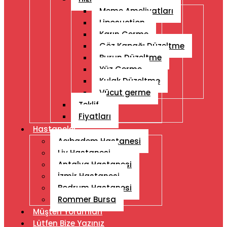
Meme Ameliyatları
Liposuction
Karın Germe
Göz Kapağı Düzeltme
Burun Düzeltme
Yüz Germe
Kulak Düzeltme
Vücut germe
Teklif
Fiyatları
Hastaneler
Acıbadem Hastanesi
Liv Hastanesi
Antalya Hastanesi
İzmir Hastanesi
Bodrum Hastanesi
Rommer Bursa
Müşteri Yorumları
Lütfen Bize Yazınız