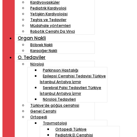
Kardiyovasküler
Pediatrik Kardiyoloji
Yetişkin Kardiyolojisi
Teşhis ve Tedaviler
Müdahale yöntemleri
Robotik Cerrahi Da Vinci
Organ Nakli
Böbrek Nakli
Karaciğer Nakli
O. Tedaviler
Nöroloji
Parkinson Hastalığı
Epilepsi Cerrahisi Tedavisi Türkiye
İstanbul Antalya İzmir
Serebral Palsi Tedavileri Türkiye
İstanbul Antalya İzmir
Nöroloji Tedavileri
Türkiye’de göğüs cerrahisi
Genel Cerrahi
Ortopedi
Travmatoloji
Ortopedi Türkiye
Pediatrik El Cerrahisi