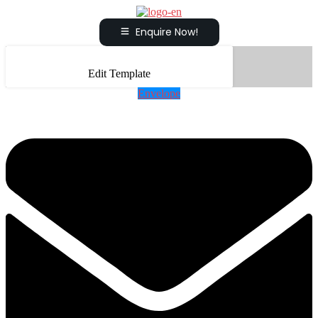
Enquire Now!
Edit Template
Envelope