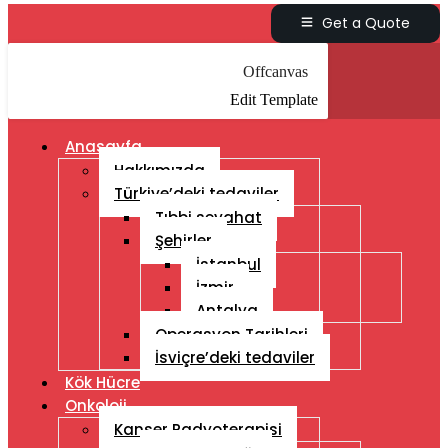
Get a Quote
Offcanvas
Edit Template
Anasayfa
Hakkımızda
Türkiye’deki tedaviler
Tıbbi seyahat
Şehirler
İstanbul
İzmir
Antalya
Operasyon Tarihleri
İsviçre’deki tedaviler
Kök Hücre
Onkoloji
Kanser Radyoterapisi