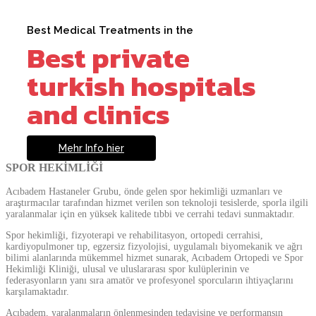
Best Medical Treatments in the
Best private
turkish hospitals
and clinics
Mehr Info hier
SPOR HEKİMLİĞİ
Acıbadem Hastaneler Grubu, önde gelen spor hekimliği uzmanları ve
araştırmacılar tarafından hizmet verilen son teknoloji tesislerde, sporla ilgili
yaralanmalar için en yüksek kalitede tıbbi ve cerrahi tedavi sunmaktadır.
Spor hekimliği, fizyoterapi ve rehabilitasyon, ortopedi cerrahisi,
kardiyopulmoner tıp, egzersiz fizyolojisi, uygulamalı biyomekanik ve ağrı
bilimi alanlarında mükemmel hizmet sunarak, Acıbadem Ortopedi ve Spor
Hekimliği Kliniği, ulusal ve uluslararası spor kulüplerinin ve
federasyonların yanı sıra amatör ve profesyonel sporcuların ihtiyaçlarını
karşılamaktadır.
Acıbadem, yaralanmaların önlenmesinden tedavisine ve performansın