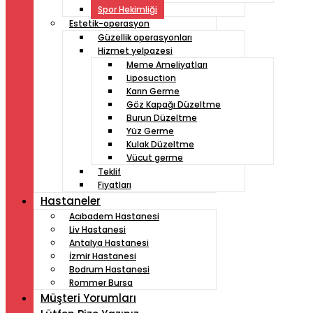
Spor Hekimliği
Estetik-operasyon
Güzellik operasyonları
Hizmet yelpazesi
Meme Ameliyatları
Liposuction
Karın Germe
Göz Kapağı Düzeltme
Burun Düzeltme
Yüz Germe
Kulak Düzeltme
Vücut germe
Teklif
Fiyatları
Hastaneler
Acıbadem Hastanesi
Liv Hastanesi
Antalya Hastanesi
İzmir Hastanesi
Bodrum Hastanesi
Rommer Bursa
Müşteri Yorumları