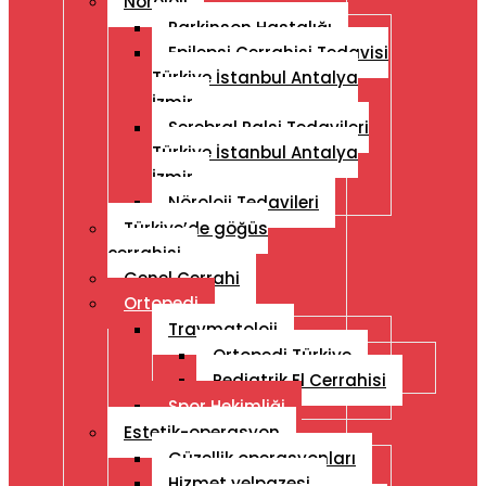
Nöroloji
Parkinson Hastalığı
Epilepsi Cerrahisi Tedavisi
Türkiye İstanbul Antalya
İzmir
Serebral Palsi Tedavileri
Türkiye İstanbul Antalya
İzmir
Nöroloji Tedavileri
Türkiye’de göğüs
cerrahisi
Genel Cerrahi
Ortopedi
Travmatoloji
Ortopedi Türkiye
Pediatrik El Cerrahisi
Spor Hekimliği
Estetik-operasyon
Güzellik operasyonları
Hizmet yelpazesi