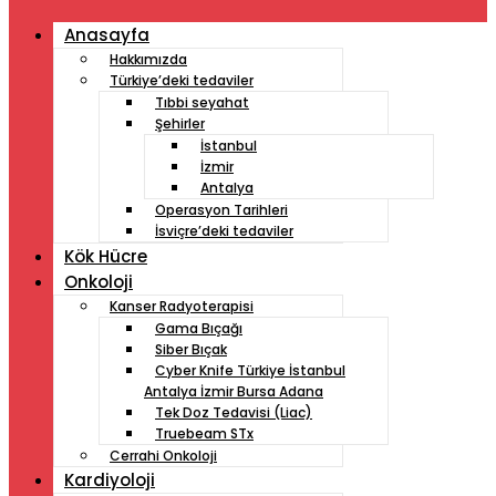
Anasayfa
Hakkımızda
Türkiye’deki tedaviler
Tıbbi seyahat
Şehirler
İstanbul
İzmir
Antalya
Operasyon Tarihleri
İsviçre’deki tedaviler
Kök Hücre
Onkoloji
Kanser Radyoterapisi
Gama Bıçağı
Siber Bıçak
Cyber ​​Knife Türkiye İstanbul
Antalya İzmir Bursa Adana
Tek Doz Tedavisi (Liac)
Truebeam STx
Cerrahi Onkoloji
Kardiyoloji